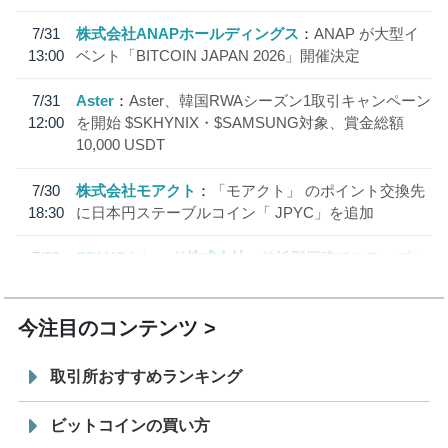
7/31
株式会社ANAPホールディングス
ANAP が大型イ
13:00
ベント「BITCOIN JAPAN 2026」開催決定
7/31
Aster
Aster、韓国RWAシーズン1取引キャンペーン
12:00
を開始 $SKHYNIX・$SAMSUNG対象、賞金総額
10,000 USDT
7/30
株式会社モアクト
「モアクト」 のポイント交換先
18:30
に日本円ステーブルコイン「 JPYC」を追加
7/29
SBI VCトレード株式会社
信託型円建てステーブル
19:30
コイン「JPYSC」徹底解説セミナーを開催
今注目のコンテンツ
取引所おすすめランキング
ビットコインの買い方