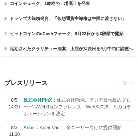
2
コインチェック、1銘柄の上場廃止を発表
3
トランプ大統領発言、「仮想通貨主導権は中国に渡さない」
4
ビットコインのeCashフォーク、8月23日から3段階で開始
5
延期されたクラリティー法案、上院が採決日を9月中旬に調整へ
プレスリリース
一覧
8/5
株式会社PlnX
株式会社PlnX、アジア最大級のグロ
14:00
ーバルWeb3カンファレンス「WebX2026」とのコラ
ボレーションを決定
8/3
Aster
Aster Vault、全ユーザー向けに提供開始
11:30