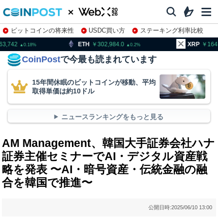
ビットコインの将来性
USDC買い方
ステーキング利率比較
株特集・関連銘柄
ETH
302,984.0
XRP
164.34
0.2
1.83
CoinPost
で今最も読まれています
15年間休眠のビットコインが移動、平均
取得単価は約10ドル
ニュースランキングをもっと見る
AM Management、韓国大手証券会社ハナ
証券主催セミナーでAI・デジタル資産戦
略を発表 〜AI・暗号資産・伝統金融の融
合を韓国で推進〜
公開日時:
2025/06/10 13:00