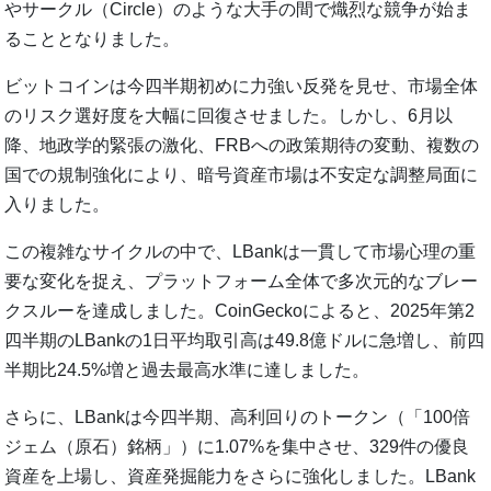
やサークル（Circle）のような大手の間で熾烈な競争が始ま
ることとなりました。
ビットコインは今四半期初めに力強い反発を見せ、市場全体
のリスク選好度を大幅に回復させました。しかし、6月以
降、地政学的緊張の激化、FRBへの政策期待の変動、複数の
国での規制強化により、暗号資産市場は不安定な調整局面に
入りました。
この複雑なサイクルの中で、LBankは一貫して市場心理の重
要な変化を捉え、プラットフォーム全体で多次元的なブレー
クスルーを達成しました。CoinGeckoによると、2025年第2
四半期のLBankの1日平均取引高は49.8億ドルに急増し、前四
半期比24.5%増と過去最高水準に達しました。
さらに、LBankは今四半期、高利回りのトークン（「100倍
ジェム（原石）銘柄」）に1.07%を集中させ、329件の優良
資産を上場し、資産発掘能力をさらに強化しました。LBank