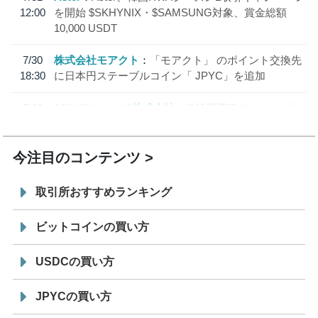
12:00
を開始 $SKHYNIX・$SAMSUNG対象、賞金総額
10,000 USDT
7/30
株式会社モアクト
「モアクト」 のポイント交換先
18:30
に日本円ステーブルコイン「 JPYC」を追加
7/29
SBI VCトレード株式会社
信託型円建てステーブル
19:30
コイン「JPYSC」徹底解説セミナーを開催
今注目のコンテンツ
取引所おすすめランキング
ビットコインの買い方
USDCの買い方
JPYCの買い方