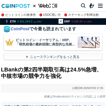
ビットコインの将来性
USDC買い方
ステーキング利率比較
株特集・関連銘柄
302,294.0
XRP
165.44
BNB
1.85
1.69
CoinPost
で今最も読まれています
ビットコイン・イーサリアム・XRP、
「弱気相場の最終段階に典型的な兆候」
＝クリプトクアント
ニュースランキングをもっと見る
LBankの第2四半期取引高は24.5%急増、
中核市場の競争力を強化
公開日時:
2025/07/03 17:35
画像はShutterstockのライセンス許諾により使用