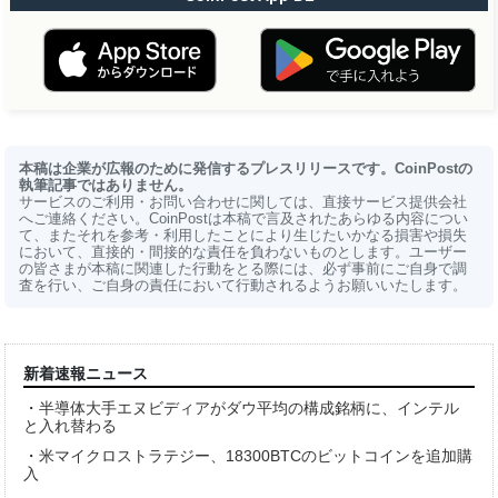
本稿は企業が広報のために発信するプレスリリースです。CoinPostの
執筆記事ではありません。
サービスのご利用・お問い合わせに関しては、直接サービス提供会社
へご連絡ください。CoinPostは本稿で言及されたあらゆる内容につい
て、またそれを参考・利用したことにより生じたいかなる損害や損失
において、直接的・間接的な責任を負わないものとします。ユーザー
の皆さまが本稿に関連した行動をとる際には、必ず事前にご自身で調
査を行い、ご自身の責任において行動されるようお願いいたします。
新着速報ニュース
・
半導体大手エヌビディアがダウ平均の構成銘柄に、インテル
と入れ替わる
・
米マイクロストラテジー、18300BTCのビットコインを追加購
入