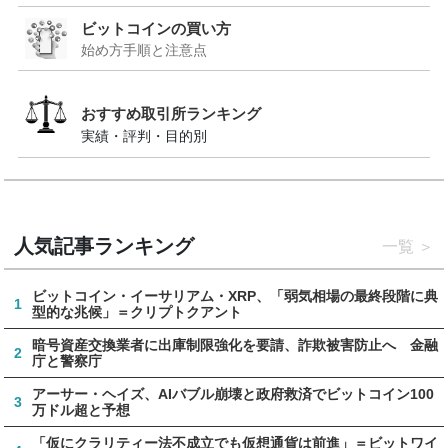
ビットコインの買い方
始め方手順と注意点
おすすめ取引所ランキング
実績・評判・目的別
人気記事ランキング
一覧
ビットコイン・イーサリアム・XRP、「弱気相場の最終段階に典
1
型的な兆候」＝クリプトクアント
暗号資産交換業者に出庫制限強化を要請、詐欺被害防止へ 金融
2
庁と警察庁
アーサー・ヘイズ、AIバブル崩壊と政府救済でビットコイン100
3
万ドル超と予想
「仮にクラリティー法不成立でも仮想通貨は前進」＝ビットワイ