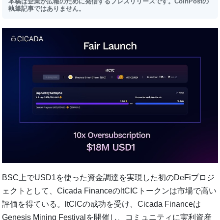
本稿は企業が広報のために発信するプレスリリースです。CoinPostの
執筆記事ではありません。
BSC上でUSD1を使った資金調達を実現した初のDeFiプロジ
ェクトとして、Cicada FinanceのltCICトークンは市場で高い
評価を得ている。ltCICの成功を受け、Cicada Financeは
Genesis Mining Festivalを開催し、コミュニティに実利資産