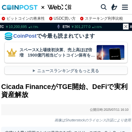
ビットコインの将来性
USDC買い方
ステーキング利率比較
株特集・関連銘柄
0,200,695
ETH
301,277.0
XRP
0.73
2.01
CoinPost
で今最も読まれています
スペースX上場後初決算、売上高ほぼ倍
増 1900億円相当ビットコイン保有を継
続
ニュースランキングをもっと見る
Cicada FinanceがTGE開始、DeFiで実利
資産解放
公開日時:
2025/07/11 16:10
画像はShutterstockのライセンス許諾により使用