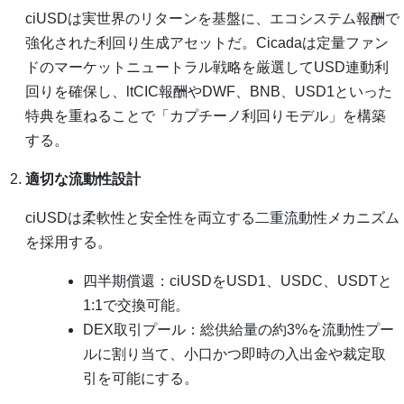
ciUSDは実世界のリターンを基盤に、エコシステム報酬で
強化された利回り生成アセットだ。Cicadaは定量ファン
ドのマーケットニュートラル戦略を厳選してUSD連動利
回りを確保し、ltCIC報酬やDWF、BNB、USD1といった
特典を重ねることで「カプチーノ利回りモデル」を構築
する。
適切な流動性設計
ciUSDは柔軟性と安全性を両立する二重流動性メカニズム
を採用する。
四半期償還：ciUSDをUSD1、USDC、USDTと
1:1で交換可能。
DEX取引プール：総供給量の約3%を流動性プー
ルに割り当て、小口かつ即時の入出金や裁定取
引を可能にする。