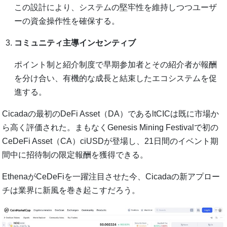
この設計により、システムの堅牢性を維持しつつユーザ
ーの資金操作性を確保する。
コミュニティ主導インセンティブ
ポイント制と紹介制度で早期参加者とその紹介者が報酬
を分け合い、有機的な成長と結束したエコシステムを促
進する。
Cicadaの最初のDeFi Asset（DA）であるltCICは既に市場か
ら高く評価された。まもなくGenesis Mining Festivalで初の
CeDeFi Asset（CA）ciUSDが登場し、21日間のイベント期
間中に招待制の限定報酬を獲得できる。
EthenaがCeDeFiを一躍注目させた今、Cicadaの新アプロー
チは業界に新風を巻き起こすだろう。