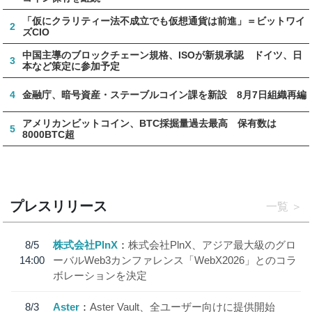
「仮にクラリティー法不成立でも仮想通貨は前進」＝ビットワイ
2
ズCIO
中国主導のブロックチェーン規格、ISOが新規承認 ドイツ、日
3
本など策定に参加予定
4
金融庁、暗号資産・ステーブルコイン課を新設 8月7日組織再編
アメリカンビットコイン、BTC採掘量過去最高 保有数は
5
8000BTC超
プレスリリース
一覧
8/5
株式会社PlnX
株式会社PlnX、アジア最大級のグロ
14:00
ーバルWeb3カンファレンス「WebX2026」とのコラ
ボレーションを決定
8/3
Aster
Aster Vault、全ユーザー向けに提供開始