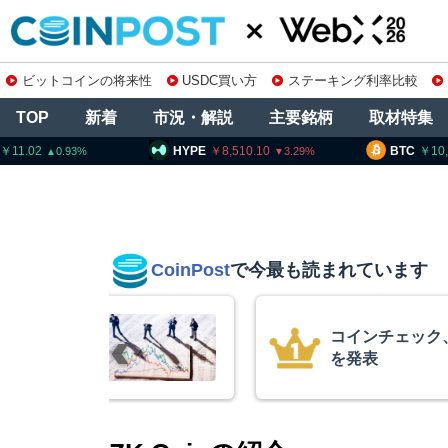
ビットコインの将来性
USDC買い方
ステーキング利率比較
TOP
新着
市況・解説
主要銘柄
取材特集
HYPE
8,510.10
BTC
10,245,473
3.29
CoinPost
で今最も読まれています
コインチェック、1銘柄の上場廃止
を発表