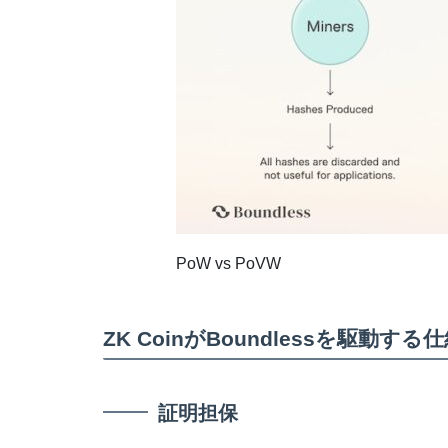
PoW vs PoVW
ZK CoinがBoundlessを駆動する
証明担保