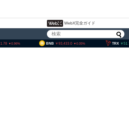
WebX完全ガイド
BNB
93,433.0
TRX
51.74
6
0.05
0.34
が9
ビットコイン・イーサ
XRP、「弱気相場の最
的な兆候」＝クリプト