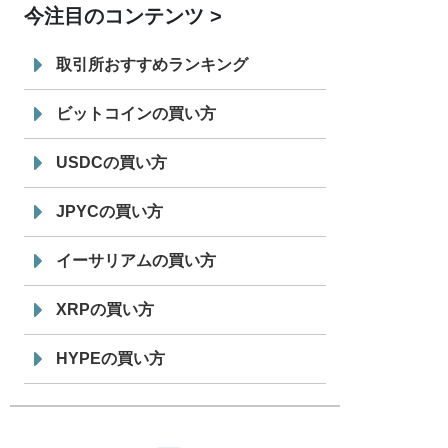
今注目のコンテンツ
7/29
SBI VCトレード株式会社
信託型円建
19:30
てステーブルコイン「JPYSC」徹底解
取引所おすすめランキング
説セミナーを開催
ビットコインの買い方
USDCの買い方
JPYCの買い方
イーサリアムの買い方
XRPの買い方
HYPEの買い方