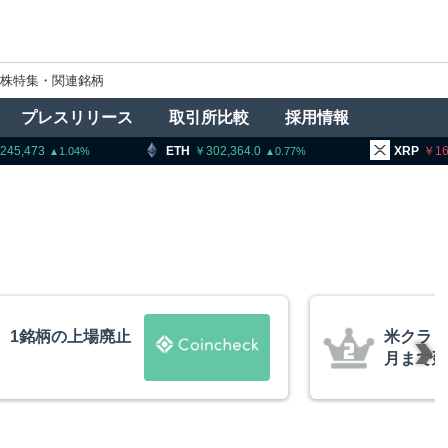
株特集・関連銘柄
プレスリリース
取引所比較
採用情報
ETH
302,364.0
XRP
161.78
1.04
0.77
0.9
米クラリティー法案、上院採決
月まで延期＝報道