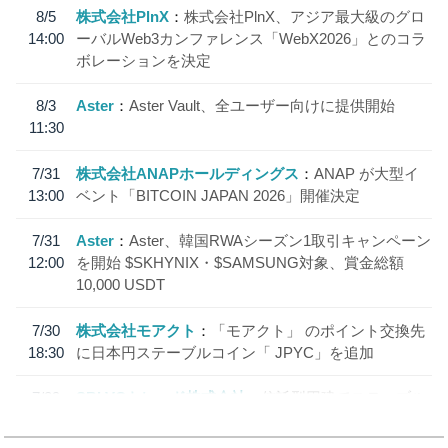
8/5
株式会社PlnX
株式会社PlnX、アジア最大級のグロ
14:00
ーバルWeb3カンファレンス「WebX2026」とのコラ
ボレーションを決定
8/3
Aster
Aster Vault、全ユーザー向けに提供開始
11:30
7/31
株式会社ANAPホールディングス
ANAP が大型イ
13:00
ベント「BITCOIN JAPAN 2026」開催決定
7/31
Aster
Aster、韓国RWAシーズン1取引キャンペーン
12:00
を開始 $SKHYNIX・$SAMSUNG対象、賞金総額
10,000 USDT
7/30
株式会社モアクト
「モアクト」 のポイント交換先
18:30
に日本円ステーブルコイン「 JPYC」を追加
7/29
SBI VCトレード株式会社
信託型円建てステーブル
19:30
コイン「JPYSC」徹底解説セミナーを開催