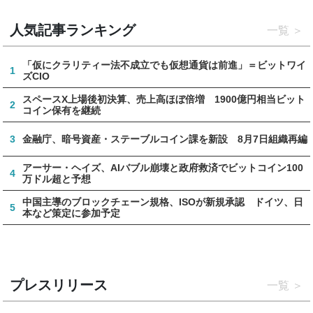
人気記事ランキング
一覧
「仮にクラリティー法不成立でも仮想通貨は前進」＝ビットワイ
1
ズCIO
スペースX上場後初決算、売上高ほぼ倍増 1900億円相当ビット
2
コイン保有を継続
3
金融庁、暗号資産・ステーブルコイン課を新設 8月7日組織再編
アーサー・ヘイズ、AIバブル崩壊と政府救済でビットコイン100
4
万ドル超と予想
中国主導のブロックチェーン規格、ISOが新規承認 ドイツ、日
5
本など策定に参加予定
プレスリリース
一覧