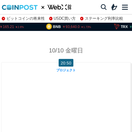
ビットコインの将来性
USDC買い方
ステーキング利率比較
株特集・関連銘柄
165.21
BNB
93,640.0
TRX
5
2.6
1.73
10/10 金曜日
20:50
プロジェクト
P
e
n
d
l
e
、
F
a
l
c
o