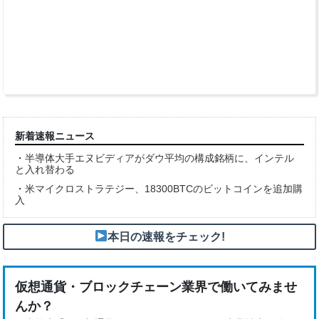
い
る
。
[
典
元
Pendle
新着速報ニュース
・
半導体大手エヌビディアがダウ平均の構成銘柄に、インテル
と入れ替わる
・
米マイクロストラテジー、18300BTCのビットコインを追加購
入
本日の速報をチェック!
仮想通貨・ブロックチェーン業界で働いてみませ
んか？