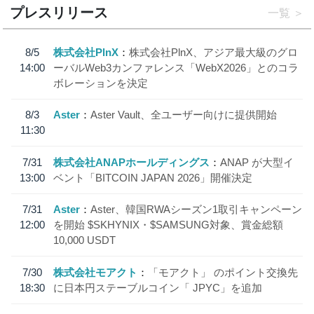
プレスリリース
一覧
8/5
株式会社PlnX
株式会社PlnX、アジア最大級のグロ
14:00
ーバルWeb3カンファレンス「WebX2026」とのコラ
ボレーションを決定
8/3
Aster
Aster Vault、全ユーザー向けに提供開始
11:30
7/31
株式会社ANAPホールディングス
ANAP が大型イ
13:00
ベント「BITCOIN JAPAN 2026」開催決定
7/31
Aster
Aster、韓国RWAシーズン1取引キャンペーン
12:00
を開始 $SKHYNIX・$SAMSUNG対象、賞金総額
10,000 USDT
7/30
株式会社モアクト
「モアクト」 のポイント交換先
18:30
に日本円ステーブルコイン「 JPYC」を追加