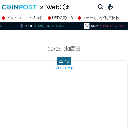
ビットコインの将来性
USDC買い方
ステーキング利率比較
株特集・関連銘柄
ETH
305,134.0
XRP
164.13
0.49
0.39
10/08 水曜日
22:43
プロジェクト
P
l
a
s
m
a
上
で
新
た
な
利