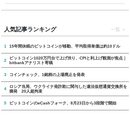
人気記事ランキング
一覧
1
15年間休眠のビットコインが移動、平均取得単価は約10ドル
ビットコイン1020万円台で上げ渋り、CPIと利上げ観測が焦点｜
2
bitbankアナリスト寄稿
3
コインチェック、1銘柄の上場廃止を発表
ロシア当局、ウクライナ発詐欺に関与した違法仮想通貨交換所を
4
摘発 20人超拘束
5
ビットコインのeCashフォーク、8月23日から3段階で開始