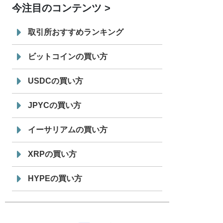
今注目のコンテンツ
7/29
SBI VCトレード株式会社
信託型円建
19:30
てステーブルコイン「JPYSC」徹底解
取引所おすすめランキング
説セミナーを開催
ビットコインの買い方
USDCの買い方
JPYCの買い方
イーサリアムの買い方
XRPの買い方
HYPEの買い方