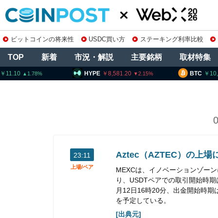
ビットコインの将来性
USDC買い方
ステーキング利率比較
TOP
新着
市況・解説
主要銘柄
取材特集
11.10
HYPE
8,581.20
BTC
10
1.78
2.15
Aztec（AZTEC）の上
23:11
上場/ペア
MEXCは、イノベーションゾーン
り、USDTペアでの取引開始時期は
月12日16時20分、出金開始時期は
を予定している。
[出典元]