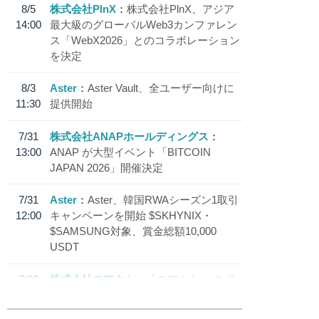
8/5
株式会社PlnX
株式会社PlnX、アジア
14:00
最大級のグローバルWeb3カンファレン
ス「WebX2026」とのコラボレーション
を決定
8/3
Aster
Aster Vault、全ユーザー向けに
11:30
提供開始
7/31
株式会社ANAPホールディングス
13:00
ANAP が大型イベント「BITCOIN
JAPAN 2026」開催決定
7/31
Aster
Aster、韓国RWAシーズン1取引
12:00
キャンペーンを開始 $SKHYNIX・
$SAMSUNG対象、賞金総額10,000
USDT
7/30
株式会社モアクト
「モアクト」 のポ
18:30
イント交換先に日本円ステーブルコイン
「 JPYC」を追加