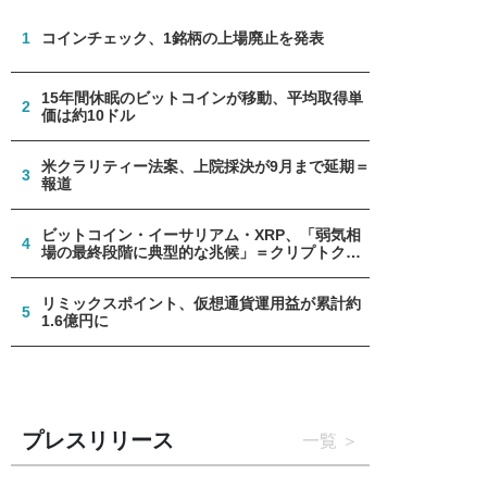
1
コインチェック、1銘柄の上場廃止を発表
15年間休眠のビットコインが移動、平均取得単
2
価は約10ドル
米クラリティー法案、上院採決が9月まで延期＝
3
報道
ビットコイン・イーサリアム・XRP、「弱気相
4
場の最終段階に典型的な兆候」＝クリプトクア
ント
リミックスポイント、仮想通貨運用益が累計約
5
1.6億円に
プレスリリース
一覧