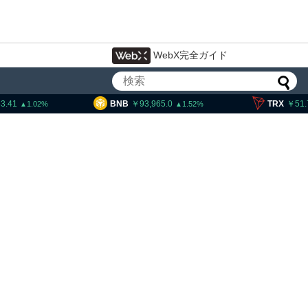
WebX完全ガイド
3.41
BNB
93,965.0
TRX
51.
1.02
1.52