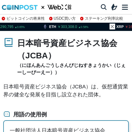
ビットコインの将来性
USDC買い方
ステーキング利率比較
株特集・関連銘柄
,795
ETH
303,308.0
XRP
163.8
0.65
0.58
日本暗号資産ビジネス協会
（JCBA）
（にほんあんごうしさんびじねすきょうかい（じぇ
ーしーびーえー））
日本暗号資産ビジネス協会（JCBA）は、仮想通貨業
界の健全な発展を目指し設立された団体。
用語の使用例
一般社団法人日本暗号資産ビジネス協会