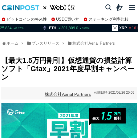
ビットコインの将来性
USDC買い方
ステーキング利率比較
株特集・関連銘柄
ETH
301,809.0
XRP
161.08
0.06
1.87
ホーム
プレスリリース
株式会社Aerial Partners
【最大1.5万円割引】仮想通貨の損益計算
ソフト「Gtax」2021年度早割キャンペー
ン
公開日時:
2021/02/26 20:05
株式会社Aerial Partners