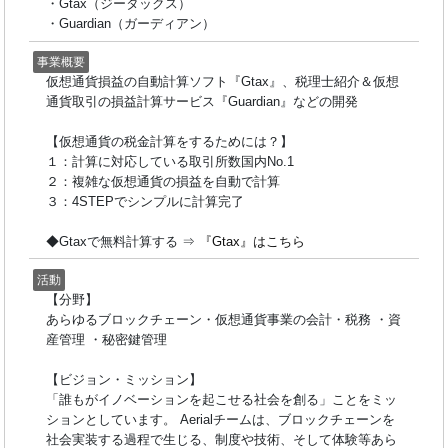
・Gtax（ジータックス）
・Guardian（ガーディアン）
事業概要
仮想通貨損益の自動計算ソフト『Gtax』、税理士紹介＆仮想
通貨取引の損益計算サービス『Guardian』などの開発
【仮想通貨の税金計算をするためには？】
１：計算に対応している取引所数国内No.1
２：複雑な仮想通貨の損益を自動で計算
３：4STEPでシンプルに計算完了
◆Gtaxで無料計算する ⇒
『Gtax』はこちら
活動
【分野】
あらゆるブロックチェーン・仮想通貨事業の会計・税務 ・資
産管理 ・秘密鍵管理
【ビジョン・ミッション】
「誰もがイノベーションを起こせる社会を創る」ことをミッ
ションとしています。 Aerialチームは、ブロックチェーンを
社会実装する過程で生じる、制度や技術、そして体験等あら