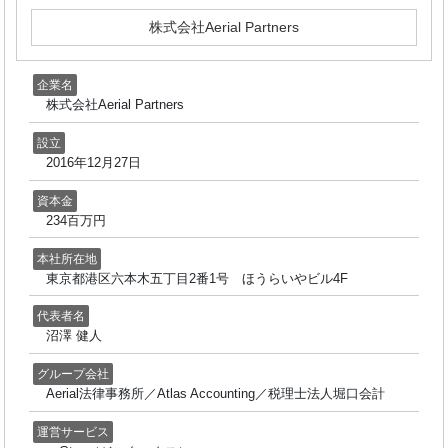
株式会社Aerial Partners
企業名
株式会社Aerial Partners
設立
2016年12月27日
資本金
234百万円
本社所在地
東京都港区六本木五丁目2番1号 ほうらいやビル4F
代表者名
沼澤 健人
グループ会社
Aerial法律事務所／Atlas Accounting／税理士法人堀口会計
運営サービス