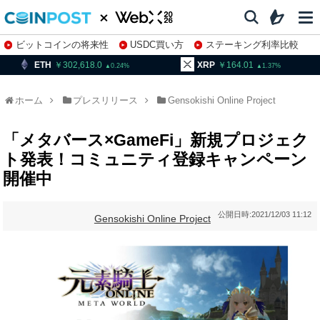
ビットコインの将来性
USDC買い方
ステーキング利率比較
株特集・関連銘柄
02,618.0
XRP
164.01
BNB
9
0.24
1.37
ホーム
プレスリリース
Gensokishi Online Project
「メタバース×GameFi」新規プロジェク
ト発表！コミュニティ登録キャンペーン
開催中
公開日時:
2021/12/03 11:12
Gensokishi Online Project