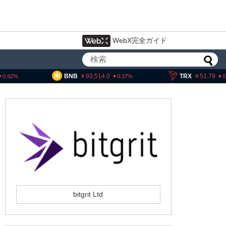
WebX完全ガイド
NB
93,514.0
TRX
51.79
SO
0.37
0.07
bitgrit Ltd