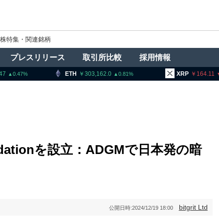
株特集・関連銘柄
プレスリリース
取引所比較
採用情報
TH
303,162.0
XRP
164.11
B
0.81
0.92
 Foundationを設立：ADGMで日本発の暗
bitgrit Ltd
公開日時:
2024/12/19 18:00