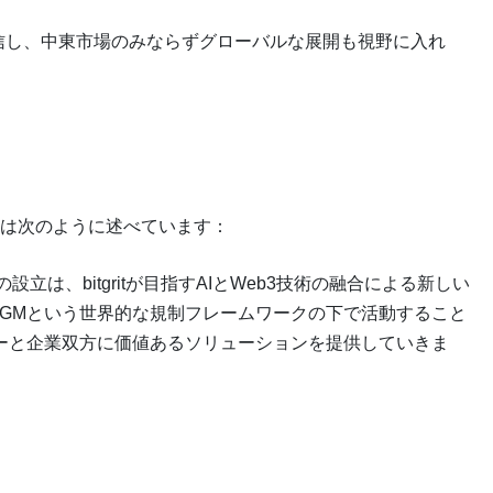
信し、中東市場のみならずグローバルな展開も視野に入れ
inawa氏は次のように述べています：
nの設立は、bitgritが目指すAIとWeb3技術の融合による新しい
DGMという世界的な規制フレームワークの下で活動すること
ーと企業双方に価値あるソリューションを提供していきま