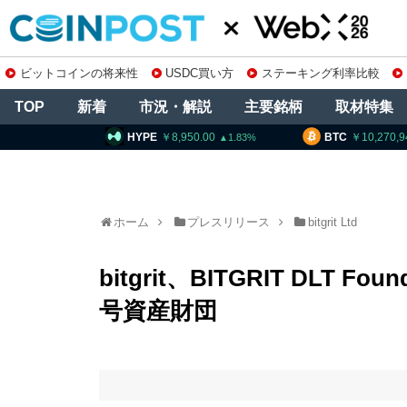
ビットコインの将来性
USDC買い方
ステーキング利率比較
TOP
新着
市況・解説
主要銘柄
取材特集
HYPE
8,950.00
BTC
10,270,947
E
1.83
0.47
ホーム
プレスリリース
bitgrit Ltd
bitgrit、BITGRIT DLT
号資産財団