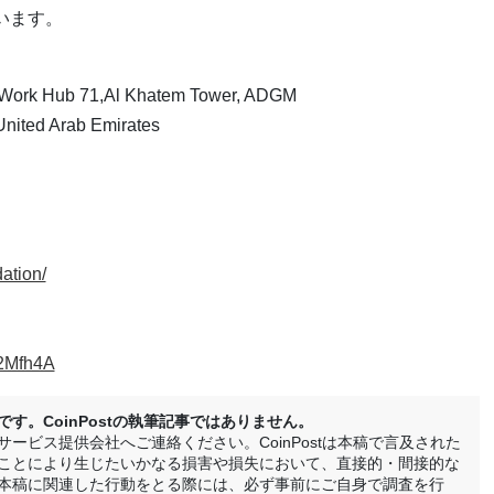
います。
ork Hub 71,Al Khatem Tower, ADGM
United Arab Emirates
dation/
m2Mfh4A
。CoinPostの執筆記事ではありません。
ービス提供会社へご連絡ください。CoinPostは本稿で言及された
ことにより生じたいかなる損害や損失において、直接的・間接的な
本稿に関連した行動をとる際には、必ず事前にご自身で調査を行