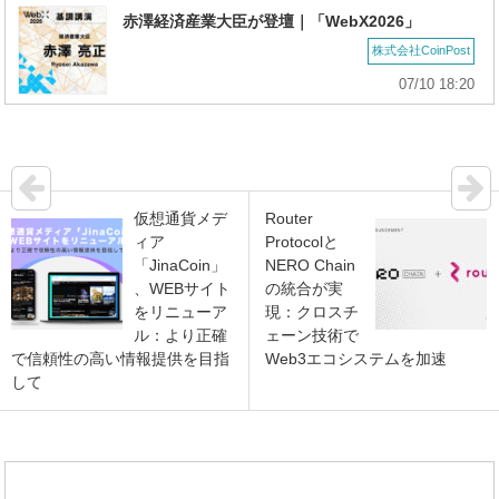
赤澤経済産業大臣が登壇｜「WebX2026」
株式会社CoinPost
07/10 18:20
仮想通貨メデ
Router
ィア
Protocolと
「JinaCoin」
NERO Chain
、WEBサイト
の統合が実
をリニューア
現：クロスチ
ル：より正確
ェーン技術で
で信頼性の高い情報提供を目指
Web3エコシステムを加速
して