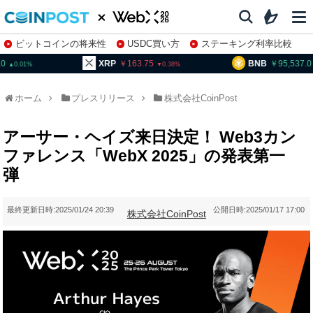
ビットコインの将来性
USDC買い方
ステーキング利率比較
株特集・関連銘柄
RP
163.75
BNB
95,537.0
TR
0.38
1.66
ホーム
プレスリリース
株式会社CoinPost
アーサー・ヘイズ来日決定！ Web3カン
ファレンス「WebX 2025」の発表第一
弾
最終更新日時:
2025/01/24 20:39
公開日時:
2025/01/17 17:00
株式会社CoinPost