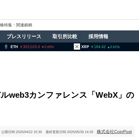
株特集・関連銘柄
プレスリリース
取引所比較
採用情報
303,020.0
XRP
164.42
BNB
9
0.09
0.61
web3カンファレンス「WebX」の
株式会社CoinPost
公開日時:
2025/04/22 15:30
最終更新日時:
2025/05/30 14:29