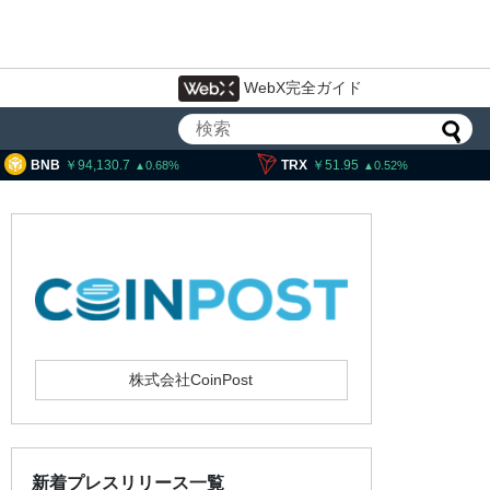
WebX完全ガイド
4,130.7
TRX
51.95
SOL
11
0.68
0.52
株式会社CoinPost
新着プレスリリース一覧