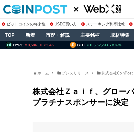
ビットコインの将来性
USDC買い方
ステーキング利率比較
TOP
新着
市況・解説
主要銘柄
取材特集
8,586.10
BTC
10,262,293
ETH
3.4
0.09
ホーム
プレスリリース
株式会社CoinPost
株式会社Ｚａｉｆ、グローバル
プラチナスポンサーに決定