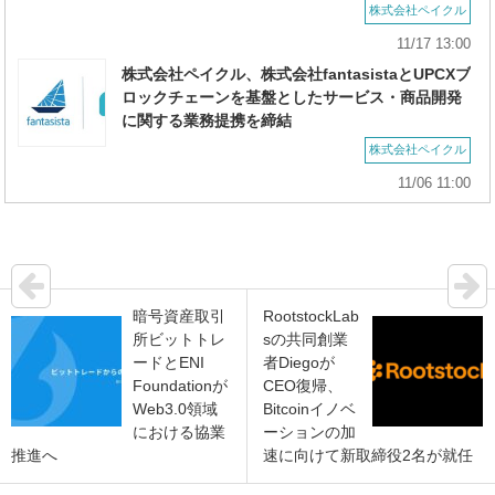
株式会社ペイクル
11/17 13:00
株式会社ペイクル、株式会社fantasistaとUPCXブ
ロックチェーンを基盤としたサービス・商品開発
に関する業務提携を締結
株式会社ペイクル
11/06 11:00
暗号資産取引
RootstockLab
所ビットトレ
sの共同創業
ードとENI
者Diegoが
Foundationが
CEO復帰、
Web3.0領域
Bitcoinイノベ
における協業
ーションの加
推進へ
速に向けて新取締役2名が就任