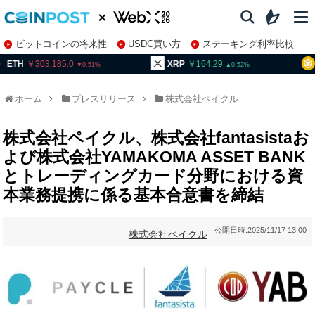
ビットコインの将来性
USDC買い方
ステーキング利率比較
株特集・関連銘柄
303,185.0
XRP
164.29
BNB
0.51
0.52
ホーム
プレスリリース
株式会社ペイクル
株式会社ペイクル、株式会社fantasistaお
よび株式会社YAMAKOMA ASSET BANK
とトレーディングカード分野における資
本業務提携に係る基本合意書を締結
公開日時:
2025/11/17 13:00
株式会社ペイクル