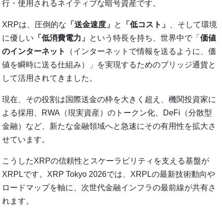
行・使用されるネイティブな暗号資産です。
XRPは、圧倒的な
「送金速度」
と
「低コスト」
、そして環境
に優しい
「低消費電力」
という特長を持ち、世界中で「
価値
のインターネット
（インターネットで情報を送るように、価
値を瞬時に送る仕組み）」を実現するためのブリッジ通貨と
して活用されてきました。
現在、その役割は国際送金の枠を大きく超え、機関投資家に
よる採用、RWA（現実資産）のトークン化、DeFi（分散型
金融）など、新たな金融領域へと急速にその有用性を拡大さ
せています。
こうしたXRPの信頼性とスケーラビリティを支える基盤が
XRPLです。XRP Tokyo 2026では、XRPLの最新技術動向や
ロードマップを軸に、次世代金融インフラの最前線が共有さ
れます。