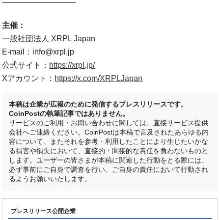
主催：
一般社団法人 XRPL Japan
E-mail：info@xrpl.jp
公式サイト：
https://xrpl.jp/
Xアカウント：
https://x.com/XRPLJapan
本稿は企業が広報のために発信するプレスリリースです。
CoinPostの執筆記事ではありません。
サービスのご利用・お問い合わせに関しては、直接サービス提供
会社へご連絡ください。CoinPostは本稿で言及されたあらゆる内
容について、またそれを参考・利用したことにより生じたいかな
る損害や損失において、直接的・間接的な責任を負わないものと
します。ユーザーの皆さまが本稿に関連した行動をとる際には、
必ず事前にご自身で調査を行い、ご自身の責任において行動され
るようお願いいたします。
プレスリリース公開企業