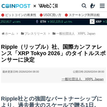
ビットコインの将来性
USDC買い方
ステーキング利率比較
株特集・関連銘柄
,252,817
ETH
302,225.0
XRP
1
0.98
0.75
ホーム
プレスリリース
一般社団法人 XRPL Japan
Ripple（リップル）社、国際カンファレ
ンス「XRP Tokyo 2026」のタイトルスポ
ンサーに決定
最終更新日時:
2026/02/04 08:00
公開日時:
2026/02/04 08:00
一般社団法人 XRPL Japan
Ripple社との強固なパートナーシップに
より、過去最大のスケールで贈る1日。