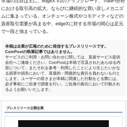
市場の注目は主に、edgeX V2のアップグレード、TradFi分野
における取引高の拡大、ならびに継続的な買い戻しメカニズ
ムに集まっている。オンチェーン株式やコモディティなどの
資産取引需要が高まる中、edgeXに対する市場の関心は足元
で一段と強まっている。
本稿は企業が広報のために発信するプレスリリースです。
CoinPostの執筆記事ではありません。
サービスのご利用・お問い合わせに関しては、直接サービス提供
会社へご連絡ください。CoinPostは本稿で言及されたあらゆる内
容について、またそれを参考・利用したことにより生じたいかな
る損害や損失において、直接的・間接的な責任を負わないものと
します。ユーザーの皆さまが本稿に関連した行動をとる際には、
必ず事前にご自身で調査を行い、ご自身の責任において行動され
るようお願いいたします。
プレスリリース公開企業