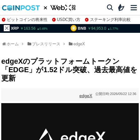
ビットコインの将来性
USDC買い方
ステーキング利率比較
株特集・関連銘柄
XRP
163.56
BNB
94,953.0
0.49
1.77
ホーム
プレスリリース
edgeX
edgeXのプラットフォームトークン
「EDGE」が1.52ドル突破、過去最高値を
更新
公開日時:
2026/05/22 12:36
edgeX