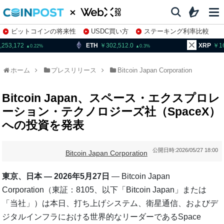
ビットコインの将来性
USDC買い方
ステーキング利率比較
株特集・関連銘柄
,253,172
ETH
302,512.0
XRP
16
0.22
0.3
ホーム
プレスリリース
Bitcoin Japan Corporation
Bitcoin Japan、スペース・エクスプロレ
ーション・テクノロジーズ社（SpaceX）
への投資を発表
公開日時:
2026/05/27 18:00
Bitcoin Japan Corporation
東京、日本 — 2026年5月27日
— Bitcoin Japan
Corporation（東証：8105、以下「Bitcoin Japan」または
「当社」）は本日、打ち上げシステム、衛星通信、およびデ
ジタルインフラにおける世界的なリーダーであるSpace