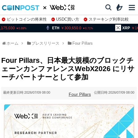
ビットコインの将来性
USDC買い方
ステーキング利率比較
株特集・関連銘柄
,175,030
ETH
300,650.0
XRP
1
0.89
0.71
ホーム
プレスリリース
Four Pillars
Four Pillars、日本最大規模のブロックチ
ェーンカンファレンスWebX2026 にリサ
ーチパートナーとして参加
最終更新日時:
2026/07/09 08:00
公開日時:
2026/07/09 08:00
Four Pillars