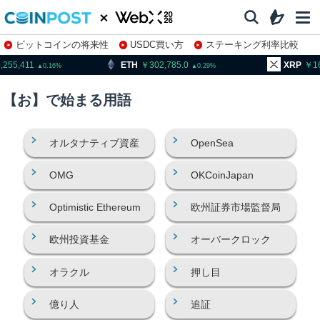
ビットコインの将来性
USDC買い方
ステーキング利率比較
株特集・関連銘柄
,255,411
ETH
302,785.0
XRP
1
0.16
0.29
【お】で始まる用語
オルタナティブ資産
OpenSea
OMG
OKCoinJapan
Optimistic Ethereum
欧州証券市場監督局
欧州投資基金
オーバークロック
オラクル
押し目
億り人
追証