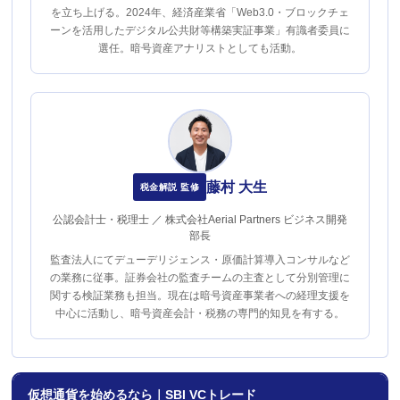
を立ち上げる。2024年、経済産業省「Web3.0・ブロックチェ
ーンを活用したデジタル公共財等構築実証事業」有識者委員に
選任。暗号資産アナリストとしても活動。
藤村 大生
税金解説 監修
公認会計士・税理士 ／ 株式会社Aerial Partners ビジネス開発
部長
監査法人にてデューデリジェンス・原価計算導入コンサルなど
の業務に従事。証券会社の監査チームの主査として分別管理に
関する検証業務も担当。現在は暗号資産事業者への経理支援を
中心に活動し、暗号資産会計・税務の専門的知見を有する。
仮想通貨を始めるなら｜SBI VCトレード