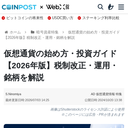
ビットコインの将来性
USDC買い方
ステーキング利率比較
株特集・関連銘柄
ホーム
暗号資産特集
仮想通貨の始め方・投資ガイド
【2026年版】税制改正・運用・銘柄を解説
仮想通貨の始め方・投資ガイド
【2026年版】税制改正・運用・
銘柄を解説
S.Ninomiya
AD
仮想通貨情報
特集
最終更新日時:
2026/07/03 14:25
公開日時:
2024/10/20 13:38
画像はShutterstockのライセンス許諾により使用
※このページには広告・PRが含まれます