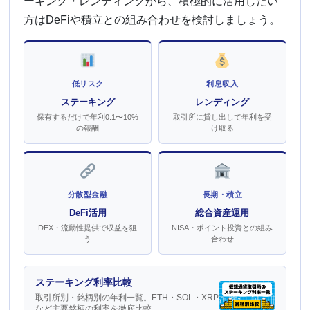
ーキング・レンディングから、積極的に活用したい
方はDeFiや積立との組み合わせを検討しましょう。
低リスク
利息収入
ステーキング
レンディング
保有するだけで年利0.1〜10%
取引所に貸し出して年利を受
の報酬
け取る
分散型金融
長期・積立
DeFi活用
総合資産運用
DEX・流動性提供で収益を狙
NISA・ポイント投資との組み
う
合わせ
ステーキング利率比較
取引所別・銘柄別の年利一覧。ETH・SOL・XRP
など主要銘柄の利率を徹底比較