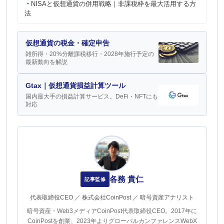
NISAと仮想通貨の併用戦略｜非課税枠を最大活用する方
法
仮想通貨の税金・確定申告
雑所得・20%分離課税移行・2028年施行予定の
最新動向を解説
Gtax｜仮想通貨損益計算ツール
国内最大手の損益計算サービス。DeFi・NFTにも
対応
各務 貴仁
記事監修
代表取締役CEO ／ 株式会社CoinPost ／ 暗号資産アナリスト
暗号資産・Web3メディアCoinPost代表取締役CEO。2017年に
CoinPostを創業、2023年よりグローバルカンファレンスWebX