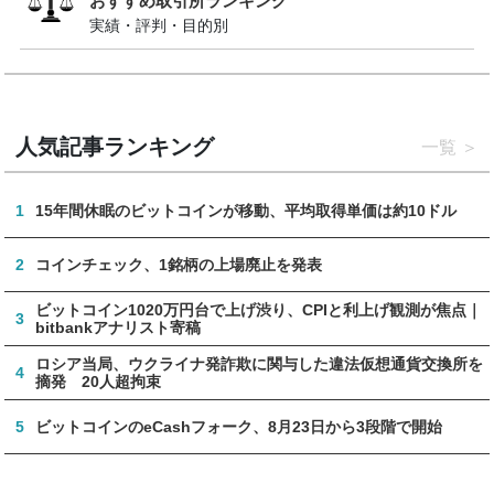
おすすめ取引所ランキング
実績・評判・目的別
人気記事ランキング
一覧
1
15年間休眠のビットコインが移動、平均取得単価は約10ドル
2
コインチェック、1銘柄の上場廃止を発表
ビットコイン1020万円台で上げ渋り、CPIと利上げ観測が焦点｜
3
bitbankアナリスト寄稿
ロシア当局、ウクライナ発詐欺に関与した違法仮想通貨交換所を
4
摘発 20人超拘束
5
ビットコインのeCashフォーク、8月23日から3段階で開始