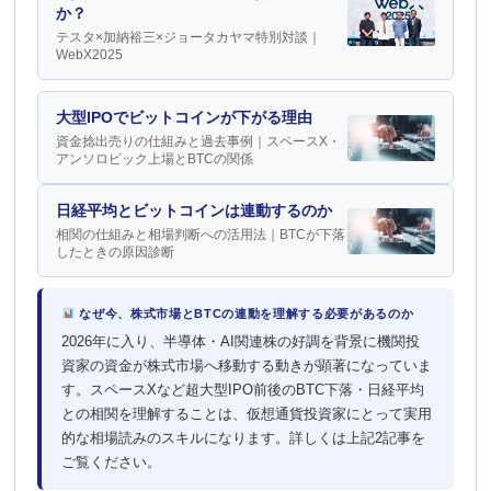
か？
テスタ×加納裕三×ジョータカヤマ特別対談｜
WebX2025
大型IPOでビットコインが下がる理由
資金捻出売りの仕組みと過去事例｜スペースX・
アンソロピック上場とBTCの関係
日経平均とビットコインは連動するのか
相関の仕組みと相場判断への活用法｜BTCが下落
したときの原因診断
なぜ今、株式市場とBTCの連動を理解する必要があるのか
2026年に入り、半導体・AI関連株の好調を背景に機関投
資家の資金が株式市場へ移動する動きが顕著になっていま
す。スペースXなど超大型IPO前後のBTC下落・日経平均
との相関を理解することは、仮想通貨投資家にとって実用
的な相場読みのスキルになります。詳しくは上記2記事を
ご覧ください。