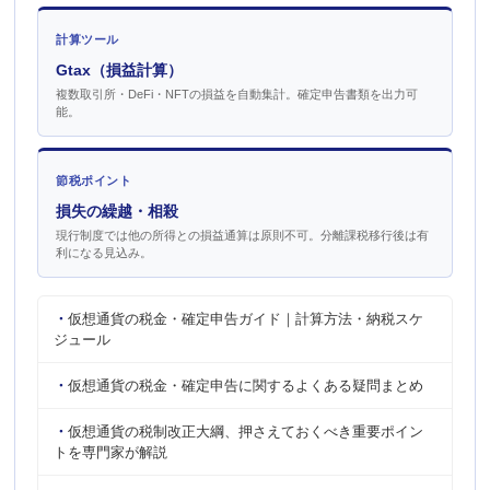
計算ツール
Gtax（損益計算）
複数取引所・DeFi・NFTの損益を自動集計。確定申告書類を出力可
能。
節税ポイント
損失の繰越・相殺
現行制度では他の所得との損益通算は原則不可。分離課税移行後は有
利になる見込み。
仮想通貨の税金・確定申告ガイド｜計算方法・納税スケ
ジュール
仮想通貨の税金・確定申告に関するよくある疑問まとめ
仮想通貨の税制改正大綱、押さえておくべき重要ポイン
トを専門家が解説