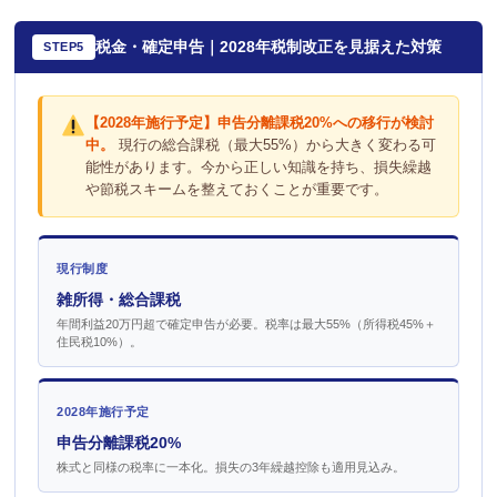
税金・確定申告｜2028年税制改正を見据えた対策
STEP5
【2028年施行予定】申告分離課税20%への移行が検討
中。
現行の総合課税（最大55%）から大きく変わる可
能性があります。今から正しい知識を持ち、損失繰越
や節税スキームを整えておくことが重要です。
現行制度
雑所得・総合課税
年間利益20万円超で確定申告が必要。税率は最大55%（所得税45%＋
住民税10%）。
2028年施行予定
申告分離課税20%
株式と同様の税率に一本化。損失の3年繰越控除も適用見込み。