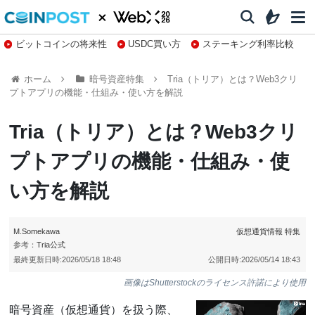
ビットコインの将来性
USDC買い方
ステーキング利率比較
株特集・関連銘柄
ホーム
暗号資産特集
Tria（トリア）とは？Web3クリ
プトアプリの機能・仕組み・使い方を解説
Tria（トリア）とは？Web3クリ
プトアプリの機能・仕組み・使
い方を解説
M.Somekawa
仮想通貨情報
特集
参考：
Tria公式
最終更新日時:
2026/05/18 18:48
公開日時:
2026/05/14 18:43
画像はShutterstockのライセンス許諾により使用
暗号資産（仮想通貨）を扱う際、