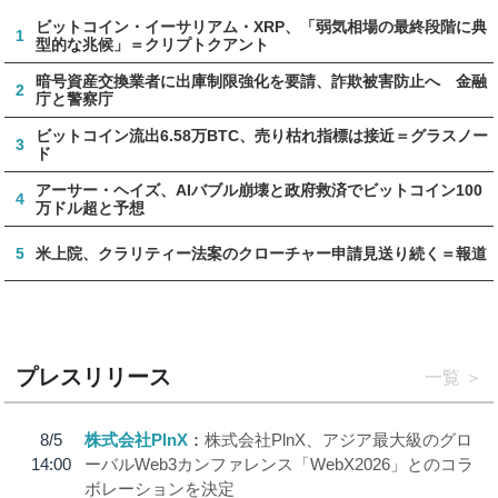
ビットコイン・イーサリアム・XRP、「弱気相場の最終段階に典
1
型的な兆候」＝クリプトクアント
暗号資産交換業者に出庫制限強化を要請、詐欺被害防止へ 金融
2
庁と警察庁
ビットコイン流出6.58万BTC、売り枯れ指標は接近＝グラスノー
3
ド
アーサー・ヘイズ、AIバブル崩壊と政府救済でビットコイン100
4
万ドル超と予想
5
米上院、クラリティー法案のクローチャー申請見送り続く＝報道
プレスリリース
一覧
8/5
株式会社PlnX
株式会社PlnX、アジア最大級のグロ
14:00
ーバルWeb3カンファレンス「WebX2026」とのコラ
ボレーションを決定