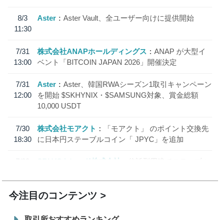
8/3
Aster
Aster Vault、全ユーザー向けに提供開始
11:30
7/31
株式会社ANAPホールディングス
ANAP が大型イ
13:00
ベント「BITCOIN JAPAN 2026」開催決定
7/31
Aster
Aster、韓国RWAシーズン1取引キャンペーン
12:00
を開始 $SKHYNIX・$SAMSUNG対象、賞金総額
10,000 USDT
7/30
株式会社モアクト
「モアクト」 のポイント交換先
18:30
に日本円ステーブルコイン「 JPYC」を追加
7/29
SBI VCトレード株式会社
信託型円建てステーブル
19:30
コイン「JPYSC」徹底解説セミナーを開催
今注目のコンテンツ
取引所おすすめランキング