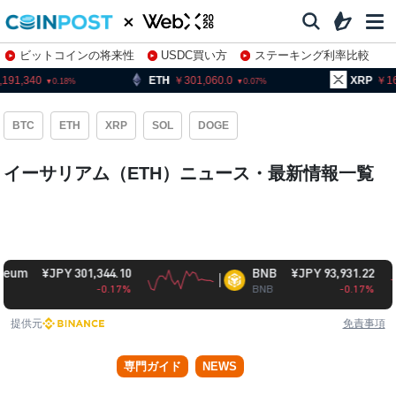
ビットコインの将来性
USDC買い方
ステーキング利率比較
株特集・関連銘柄
ETH
301,060.0
XRP
164.12
0.18
0.07
1.39
BTC
ETH
XRP
SOL
DOGE
イーサリアム（ETH）ニュース・最新情報一覧
¥JPY 301,344.10
BNB
¥JPY 93,931.22
-0.17%
BNB
-0.17%
提供元
免責事項
専門ガイド
NEWS