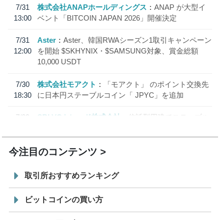
7/31
株式会社ANAPホールディングス
ANAP が大型イ
13:00
ベント「BITCOIN JAPAN 2026」開催決定
7/31
Aster
Aster、韓国RWAシーズン1取引キャンペーン
12:00
を開始 $SKHYNIX・$SAMSUNG対象、賞金総額
10,000 USDT
7/30
株式会社モアクト
「モアクト」 のポイント交換先
18:30
に日本円ステーブルコイン「 JPYC」を追加
7/29
SBI VCトレード株式会社
信託型円建てステーブル
19:30
コイン「JPYSC」徹底解説セミナーを開催
今注目のコンテンツ
取引所おすすめランキング
ビットコインの買い方