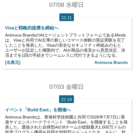
07/08 水曜日
21:11
Visaと戦略的提携を締結へ
Animoca BrandsのAIエージェントプラットフォームであるMinds
は、Visaと共同でAI主導の新しいコマース体験の実証実験を完了
したことを発表した。Visaの安全なセキュリティ枠組みのもと、
ユーザーが設定した権限内で、AIが商品の発見から意思決定、決
済までを1回の手続きでシームレスに代行できるようになる。
[出典元]
Animoca Brands
07/03 金曜日
22:18
イベント「Build East」を開催へ
Animoca Brandsは、香港科学技術園と共同で2026年7月7日に香
港サイエンスパークでイベント「Build East」を開催することを発
表した。選抜された自律型AIの8チームが総額最大1,000万ドルの
投資プログラム獲得を目指す対戦型イベントとなる。さらに、対