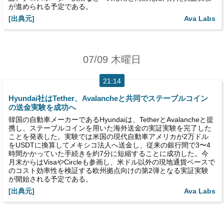
が進められる予定である。
[出典元]
Ava Labs
07/09 木曜日
21:14
Hyundai社はTether、Avalancheと共同でステーブルコイン
の送金実験を成功へ
韓国の自動車メーカーであるHyundaiは、TetherとAvalancheと提
携し、ステーブルコインを用いた海外送金の実証実験を完了した
ことを発表した。実験では米国の現代自動車アメリカが2万ドル
をUSDTに換算してメキシコ法人へ送金し、従来の銀行間で3〜4
時間かかっていた手続きを約7分に短縮することに成功した。今
月末からはVisaやCircleも参画し、米ドル以外の現地通貨ベースで
のコスト効率性を検証する欧州拠点向けの第2弾となる実証実験
が開始される予定である。
[出典元]
Ava Labs