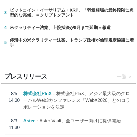
ビットコイン・イーサリアム・XRP、「弱気相場の最終段階に典
3
型的な兆候」＝クリプトクアント
4
米クラリティー法案、上院採決が9月まで延期＝報道
停滞中の米クラリティー法案、トランプ政権が倫理規定協議に着
5
手
プレスリリース
一覧
8/5
株式会社PlnX
株式会社PlnX、アジア最大級のグロ
14:00
ーバルWeb3カンファレンス「WebX2026」とのコラ
ボレーションを決定
8/3
Aster
Aster Vault、全ユーザー向けに提供開始
11:30