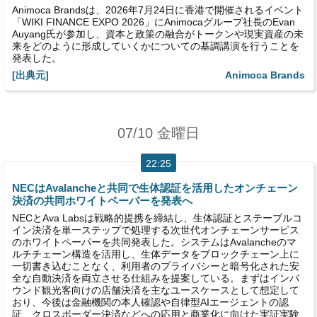
Animoca Brandsは、2026年7月24日に香港で開催されるイベント
「WIKI FINANCE EXPO 2026」にAnimocaグループ社長のEvan
Auyang氏が参加し、資本と政策の融合がトークンや現実資産の未
来をどのように形成していくかについての基調講演を行うことを
発表した。
[出典元]
Animoca Brands
07/10 金曜日
22:25
NECはAvalancheと共同で生体認証を活用したオンチェーン
決済の共同ホワイトペーパーを発表へ
NECとAva Labsは戦略的提携を締結し、生体認証とステーブルコ
イン決済を単一ステップで処理する次世代オンチェーンサービス
のホワイトペーパーを共同発表した。システムはAvalancheのマ
ルチチェーン構造を活用し、生体データをブロックチェーン上に
一切書き込むことなく、利用者のプライバシーと暗号化された安
全な自動決済を両立させる仕組みを提案している。まずはインバ
ウンド観光客向けの店舗決済を主なユースケースとして想定して
おり、今後は金融機関の本人確認や自律型AIエージェントの認
証、クロスボーダー決済などへの応用と商業化に向けた実証実験