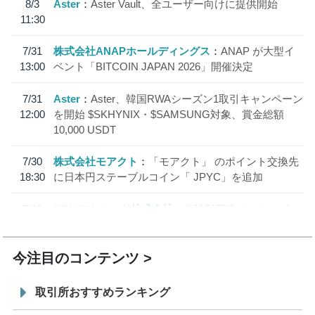
8/3
Aster
Aster Vault、全ユーザー向けに提供開始
11:30
7/31
株式会社ANAPホールディングス
ANAP が大型イ
13:00
ベント「BITCOIN JAPAN 2026」開催決定
7/31
Aster
Aster、韓国RWAシーズン1取引キャンペーン
12:00
を開始 $SKHYNIX・$SAMSUNG対象、賞金総額
10,000 USDT
7/30
株式会社モアクト
「モアクト」 のポイント交換先
18:30
に日本円ステーブルコイン「 JPYC」を追加
7/29
SBI VCトレード株式会社
信託型円建てステーブル
19:30
コイン「JPYSC」徹底解説セミナーを開催
今注目のコンテンツ
取引所おすすめランキング