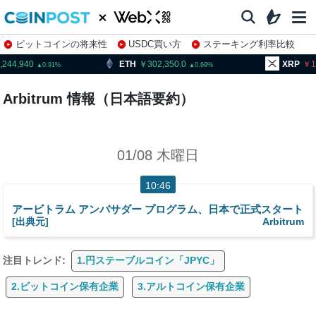
ビットコインの将来性
USDC買い方
ステーキング利率比較
株特集・関連銘柄
,244,940
ETH
302,350.0
XRP
1
0.91
0.69
Arbitrum 情報（日本語要約）
01/08 木曜日
10:46
アービトラム アンバサダー プログラム、日本で正式スタート
[出典元]
Arbitrum
注目トレンド:
1.円ステーブルコイン「JPYC」
2.ビットコイン保有企業
3.アルトコイン保有企業