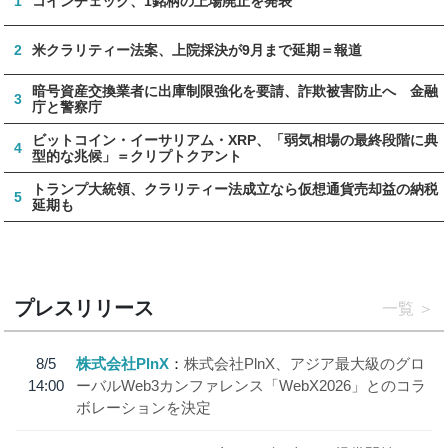
1
コインチェック、1銘柄の上場廃止を発表
2
米クラリティー法案、上院採決が9月まで延期＝報道
暗号資産交換業者に出庫制限強化を要請、詐欺被害防止へ 金融
3
庁と警察庁
ビットコイン・イーサリアム・XRP、「弱気相場の最終段階に典
4
型的な兆候」＝クリプトクアント
トランプ大統領、クラリティー法成立なら仮想通貨売却益の納税
5
延期も
プレスリリース
一覧
8/5
株式会社PlnX
株式会社PlnX、アジア最大級のグロ
14:00
ーバルWeb3カンファレンス「WebX2026」とのコラ
ボレーションを決定