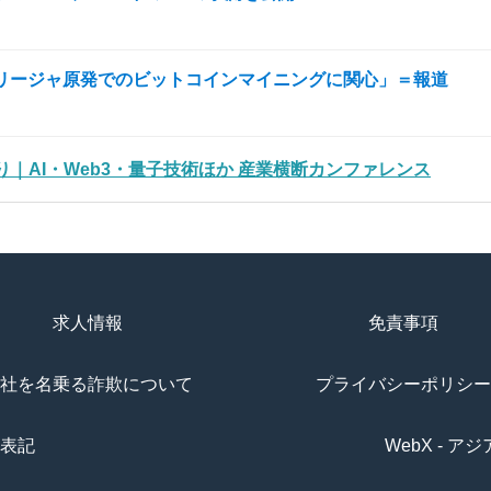
リージャ原発でのビットコインマイニングに関心」＝報道
わかり｜AI・Web3・量子技術ほか 産業横断カンファレンス
求人情報
免責事項
社を名乗る詐欺について
プライバシーポリシー
表記
WebX - 