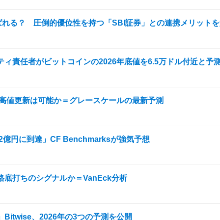
ばれる？ 圧倒的優位性を持つ「SBI証券」との連携メリット
ィ責任者がビットコインの2026年底値を6.5万ドル付近と予
最高値更新は可能か＝グレースケールの最新予測
億円に到達」CF Benchmarksが強気予想
底打ちのシグナルか＝VanEck分析
twise、2026年の3つの予測を公開