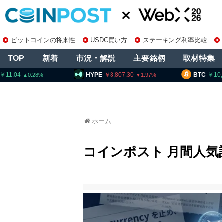
ビットコインの将来性
USDC買い方
ステーキング利率比較
TOP
新着
市況・解説
主要銘柄
取材特集
HYPE
8,807.30
BTC
10,239,158
1.97
1.21
ホーム
コインポスト 月間人気