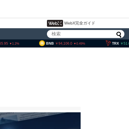
WebX完全ガイド
BNB
94,106.0
TRX
51.68
0.49
0.13