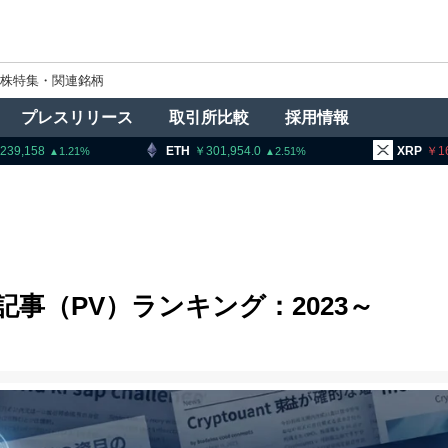
株特集・関連銘柄
プレスリリース
取引所比較
採用情報
ETH
301,954.0
XRP
165.95
2.51
1.2
記事（PV）ランキング：2023～