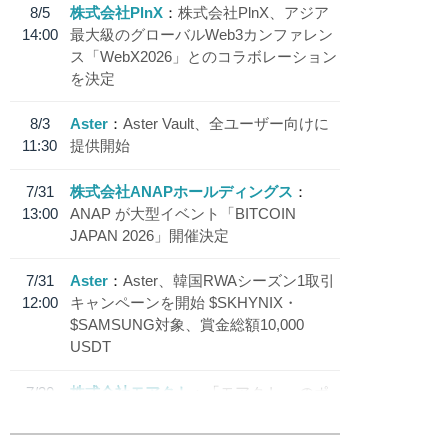
8/5
株式会社PlnX
株式会社PlnX、アジア
14:00
最大級のグローバルWeb3カンファレン
ス「WebX2026」とのコラボレーション
を決定
8/3
Aster
Aster Vault、全ユーザー向けに
11:30
提供開始
7/31
株式会社ANAPホールディングス
13:00
ANAP が大型イベント「BITCOIN
JAPAN 2026」開催決定
7/31
Aster
Aster、韓国RWAシーズン1取引
12:00
キャンペーンを開始 $SKHYNIX・
$SAMSUNG対象、賞金総額10,000
USDT
7/30
株式会社モアクト
「モアクト」 のポ
18:30
イント交換先に日本円ステーブルコイン
「 JPYC」を追加