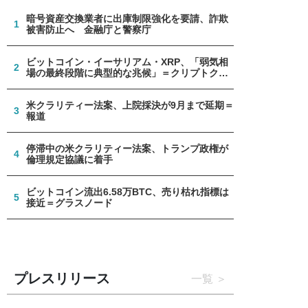
暗号資産交換業者に出庫制限強化を要請、詐欺
1
被害防止へ 金融庁と警察庁
ビットコイン・イーサリアム・XRP、「弱気相
2
場の最終段階に典型的な兆候」＝クリプトクア
ント
米クラリティー法案、上院採決が9月まで延期＝
3
報道
停滞中の米クラリティー法案、トランプ政権が
4
倫理規定協議に着手
ビットコイン流出6.58万BTC、売り枯れ指標は
5
接近＝グラスノード
プレスリリース
一覧