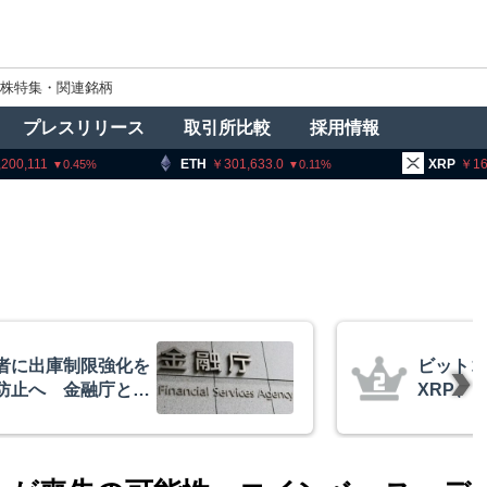
株特集・関連銘柄
プレスリリース
取引所比較
採用情報
ETH
301,633.0
XRP
163.12
0.11
1.79
イーサリアム・
米クラリ
相場の最終段階に典型
月まで延
リプトクアント