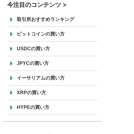
今注目のコンテンツ
7/29
SBI VCトレード株式会社
信託型円建
19:30
てステーブルコイン「JPYSC」徹底解
取引所おすすめランキング
説セミナーを開催
ビットコインの買い方
USDCの買い方
JPYCの買い方
イーサリアムの買い方
XRPの買い方
HYPEの買い方