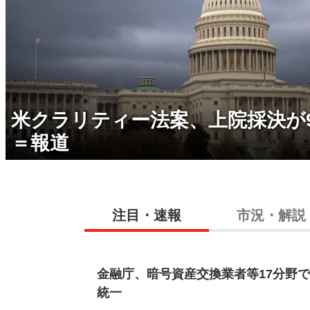
米クラリティー法案、上院採決が
＝報道
注目・速報
市況・解説
金融庁、暗号資産交換業者等17分野
統一