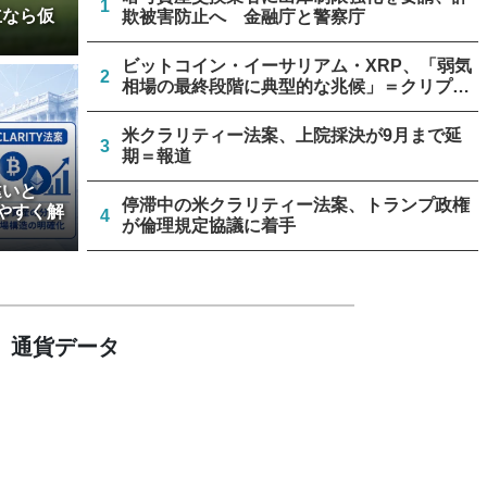
1
立なら仮
欺被害防止へ 金融庁と警察庁
ビットコイン・イーサリアム・XRP、「弱気
2
相場の最終段階に典型的な兆候」＝クリプト
クアント
米クラリティー法案、上院採決が9月まで延
3
期＝報道
違いと
停滞中の米クラリティー法案、トランプ政権
やすく解
4
が倫理規定協議に着手
ビットコイン流出6.58万BTC、売り枯れ指標
5
は接近＝グラスノード
通貨データ