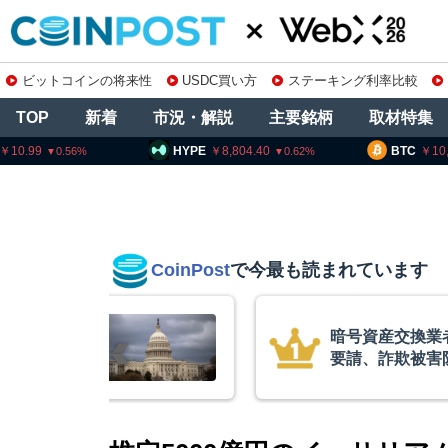
ビットコインの将来性
USDC買い方
ステーキング利率比較
TOP
新着
市況・解説
主要銘柄
取材特集
HYPE
8,804.40
BTC
10,200,111
0.62
0.45
CoinPost
で今最も読まれています
庫制限強化を
ビットコイン・
 金融庁と警
XRP、「弱気
的な兆候」＝ク