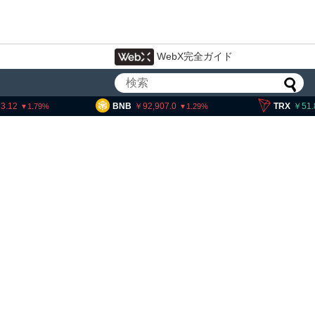
WebX完全ガイド
BNB
92,907.0
TRX
51.87
1.29
0.15
ティー法案、上院採決が9
期＝報道