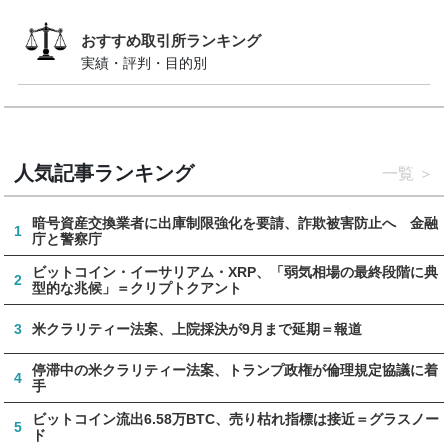
おすすめ取引所ランキング
実績・評判・目的別
人気記事ランキング
一覧
暗号資産交換業者に出庫制限強化を要請、詐欺被害防止へ 金融
1
庁と警察庁
ビットコイン・イーサリアム・XRP、「弱気相場の最終段階に典
2
型的な兆候」＝クリプトクアント
3
米クラリティー法案、上院採決が9月まで延期＝報道
停滞中の米クラリティー法案、トランプ政権が倫理規定協議に着
4
手
ビットコイン流出6.58万BTC、売り枯れ指標は接近＝グラスノー
5
ド