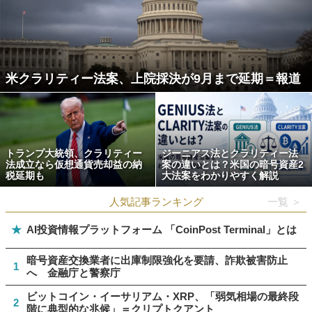
米クラリティー法案、上院採決が9月まで延期＝報道
トランプ大統領、クラリティー
ジーニアス法とクラリティー法
法成立なら仮想通貨売却益の納
案の違いとは？米国の暗号資産2
税延期も
大法案をわかりやすく解説
人気記事ランキング
一覧 ＞
★
AI投資情報プラットフォーム 「CoinPost Terminal」とは
暗号資産交換業者に出庫制限強化を要請、詐欺被害防止
1
へ 金融庁と警察庁
ビットコイン・イーサリアム・XRP、「弱気相場の最終段
2
階に典型的な兆候」＝クリプトクアント