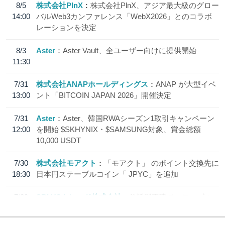
8/5
株式会社PlnX
株式会社PlnX、アジア最大級のグロー
14:00
バルWeb3カンファレンス「WebX2026」とのコラボ
レーションを決定
8/3
Aster
Aster Vault、全ユーザー向けに提供開始
11:30
7/31
株式会社ANAPホールディングス
ANAP が大型イベ
13:00
ント「BITCOIN JAPAN 2026」開催決定
7/31
Aster
Aster、韓国RWAシーズン1取引キャンペーン
12:00
を開始 $SKHYNIX・$SAMSUNG対象、賞金総額
10,000 USDT
7/30
株式会社モアクト
「モアクト」 のポイント交換先に
18:30
日本円ステーブルコイン「 JPYC」を追加
7/29
SBI VCトレード株式会社
信託型円建てステーブル
19:30
コイン「JPYSC」徹底解説セミナーを開催