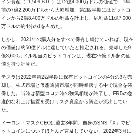
イン資産（11,509 BTC）は12億4,000万ドルの価値で、1年
前の7億2,200万ドルから大幅増加。第2四半期にはビットコ
インから2億8,400万ドルの利益を計上し、純利益11億7,000
万ドルの約4分の1を占めた。
しかし、2021年の購入分をすべて保有し続けていれば、現在
の価値は約50億ドルに達していたと推定される。売却した9
億3,600万ドル相当のビットコインは、現在35億ドル超の価
値を持つ計算だ。
テスラは2022年第2四半期に保有ビットコインの4分の3を売
却し、株式市場と仮想通貨市場が同時暴落する中で現金を確
保した。当時は新型コロナ時の強気相場が終了し、FRBの急
進的な利上げ措置を受けリスク資産から資金が流出してい
た。
イーロン・マスクCEOは過去3年間、自身のSNS「X」でビ
ットコインについてほとんど言及していない。2022年3月に