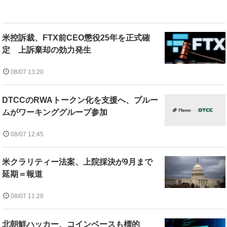
米控訴裁、FTX前CEO懲役25年を正式確
定 上訴棄却の効力発生
08/07 13:20
DTCCのRWAトークン化を支援へ、プルー
ムがワーキンググループ参加
08/07 12:45
米クラリティー法案、上院採決が9月まで
延期＝報道
08/07 11:28
北朝鮮ハッカー、コインベースも標的