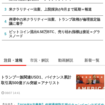
3
米クラリティー法案、上院採決が9月まで延期＝報道
停滞中の米クラリティー法案、トランプ政権が倫理規定協
4
議に着手
ビットコイン流出6.58万BTC、売り枯れ指標は接近＝グラ
5
スノード
注目・速報
市況・解説
動画解説
新着一覧
トランプ一族関連USD1、バイナンス累計
取引高500億ドル突破＝アナリスト
08/07 14:41
【注目】:
【2026年8月最新】仮想通貨取引所のキャンペーンおすすめ