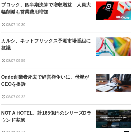
ブロック、四半期決算で増収増益 人員大
幅削減も営業費用増加
08/07 10:30
カルシ、ネットフリックス予測市場番組に
抗議
08/07 09:59
Ondo創業者死去で経営権争いに、母親が
CEOを提訴
08/07 09:32
NOT A HOTEL、計165億円のシリーズDラ
ウンド実施