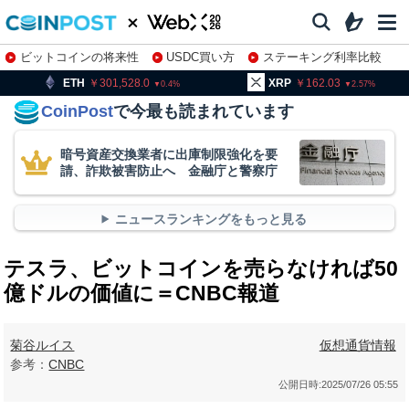
ビットコインの将来性
USDC買い方
ステーキング利率比較
株特集・関連銘柄
H
301,528.0
XRP
162.03
BNB
0.4
2.57
CoinPost
で今最も読まれています
暗号資産交換業者に出庫制限強化を要
請、詐欺被害防止へ 金融庁と警察庁
ニュースランキングをもっと見る
テスラ、ビットコインを売らなければ50
億ドルの価値に＝CNBC報道
菊谷ルイス
仮想通貨情報
参考：
CNBC
公開日時:
2025/07/26 05:55