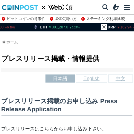
ビットコインの将来性
USDC買い方
ステーキング利率比較
株特集・関連銘柄
ETH
301,287.0
XRP
162.94
0.27
1.35
ホーム
プレスリリース掲載・情報提供
日本語
English
中文
プレスリリース掲載のお申し込み
Press
Release Application
プレスリリースはこちらからお申し込み下さい。