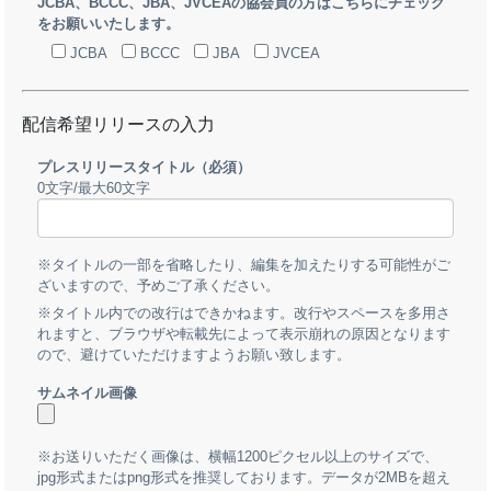
JCBA、BCCC、JBA、JVCEAの協会員の方はこちらにチェック
をお願いいたします。
JCBA
BCCC
JBA
JVCEA
配信希望リリースの入力
プレスリリースタイトル
（必須）
0
文字/最大60文字
※タイトルの一部を省略したり、編集を加えたりする可能性がご
ざいますので、予めご了承ください。
※タイトル内での改行はできかねます。改行やスペースを多用さ
れますと、ブラウザや転載先によって表示崩れの原因となります
ので、避けていただけますようお願い致します。
サムネイル画像
※お送りいただく画像は、横幅1200ピクセル以上のサイズで、
jpg形式またはpng形式を推奨しております。データが2MBを超え