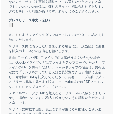
ないよう、サイズや画質を調整の上、お送りいただけますと幸い
です。いただいた画像は、弊社のサイト仕様に合わせてトリミン
グなどを行う可能性があります。あらかじめご了承ください。
プレスリリース本文
（必須）
※
こちら
よりファイルをダウンロードしていただき、ご記入をお
願いいたします。
※リリース内に表示したい画像がある場合には、該当箇所に画像
を挿入の上、本分の提出をお願いします。
※docファイルやPDFファイルでの入稿がうまくいかない場合
は、Googleドライブなどにファイルをアップロードいただき、フ
ァイルのURLを共有ください。Googleドライブの場合は、共有設
定にて「リンクを知っている人は全員閲覧できる」権限に設定
し、備考欄にURLを記入してください。共有ドライブ経由でプレ
スリリース原稿を提出する際は、空白のdocまたはPDFファイル
をこちらにアップロードしてください。
ファイルのデータが2MBを超えると、リリースの入稿がうまくい
かない場合があります。2MBを超えないように調整いただけます
と幸いです。
※サイトに掲載する際、表記にずれが生じる可能性がございま