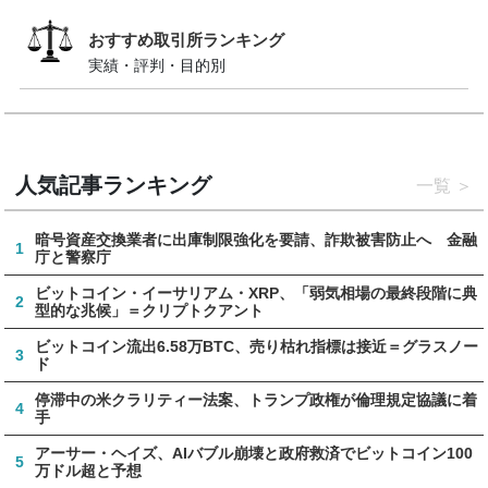
おすすめ取引所ランキング
実績・評判・目的別
人気記事ランキング
一覧
暗号資産交換業者に出庫制限強化を要請、詐欺被害防止へ 金融
1
庁と警察庁
ビットコイン・イーサリアム・XRP、「弱気相場の最終段階に典
2
型的な兆候」＝クリプトクアント
ビットコイン流出6.58万BTC、売り枯れ指標は接近＝グラスノー
3
ド
停滞中の米クラリティー法案、トランプ政権が倫理規定協議に着
4
手
アーサー・ヘイズ、AIバブル崩壊と政府救済でビットコイン100
5
万ドル超と予想