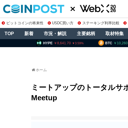
ビットコインの将来性
USDC買い方
ステーキング利率比較
TOP
新着
市況・解説
主要銘柄
取材特集
HYPE
8,641.70
BTC
10,260,001
3.59
0.26
ホーム
ミートアップのトータルサポートのご
Meetup