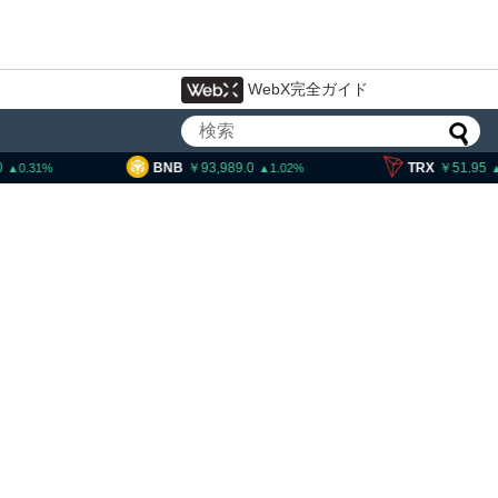
WebX完全ガイド
BNB
93,989.0
TRX
51.95
1.02
0.76