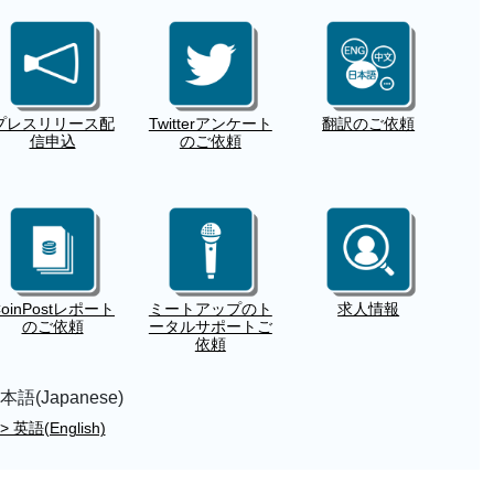
プレスリリース配
Twitterアンケート
翻訳のご依頼
信申込
のご依頼
CoinPostレポート
ミートアップのト
求人情報
のご依頼
ータルサポートご
依頼
本語(Japanese)
> 英語(English)