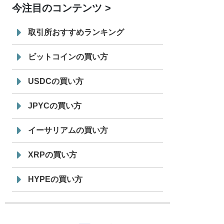
今注目のコンテンツ
7/29
SBI VCトレード株式会社
信託型円建
19:30
てステーブルコイン「JPYSC」徹底解
取引所おすすめランキング
説セミナーを開催
ビットコインの買い方
USDCの買い方
JPYCの買い方
イーサリアムの買い方
XRPの買い方
HYPEの買い方