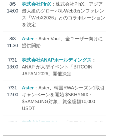
8/5
株式会社PlnX
株式会社PlnX、アジア
14:00
最大級のグローバルWeb3カンファレン
ス「WebX2026」とのコラボレーション
を決定
8/3
Aster
Aster Vault、全ユーザー向けに
11:30
提供開始
7/31
株式会社ANAPホールディングス
13:00
ANAP が大型イベント「BITCOIN
JAPAN 2026」開催決定
7/31
Aster
Aster、韓国RWAシーズン1取引
12:00
キャンペーンを開始 $SKHYNIX・
$SAMSUNG対象、賞金総額10,000
USDT
7/30
株式会社モアクト
「モアクト」 のポ
18:30
イント交換先に日本円ステーブルコイン
「 JPYC」を追加