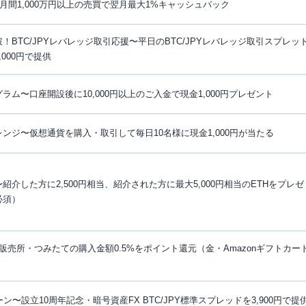
〜月間1,000万円以上の売買で翌月最大1%キャッシュバック
！BTC/JPYレバレッジ取引応援〜平日のBTC/JPYレバレッジ取引スプレッ
000円で提供
ム〜口座開設後に10,000円以上のご入金で現金1,000円プレゼント
ンジ〜仮想通貨を購入・取引して毎日10名様に現金1,000円が当たる
介した方に2,500円相当、紹介された方に最大5,000円相当のETHをプレゼ
必須）
販売所・つみたての購入金額0.5%をポイント還元（金・Amazonギフトカー
ン〜設立10周年記念・暗号資産FX BTC/JPY標準スプレッドを3,900円で提