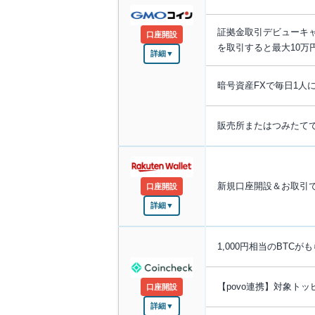
証拠金取引デビューキャン
口座開設
を取引すると最大10万
詳細▼
暗号資産FXで毎日1人
販売所またはつみたてで
新規口座開設＆お取引で
口座開設
詳細▼
1,000円相当のBTC
【povo連携】対象ト
口座開設
詳細▼