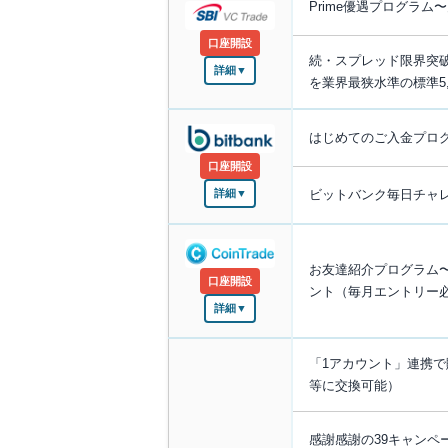
Prime優遇プログラム
口座開設
続・スプレッド限界突破
詳細▼
を業界最狭水準の標準5,
はじめてのご入金プログラ
口座開設
ビットバンク毎日チャレ
詳細▼
お友達紹介プログラム〜紹
口座開設
ント（毎月エントリー
詳細▼
「1アカウント」連携で
等に交換可能）
感謝感謝の39キャンペー