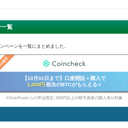
ン一覧
ンペーンを一覧にまとめました。
ost限定
【10月01日まで】口座開設＋購入で
1,000円
相当のBTCがもらえる
※
※CoinPostからの申込限定､500円以上の暗号資産の購入者が対象