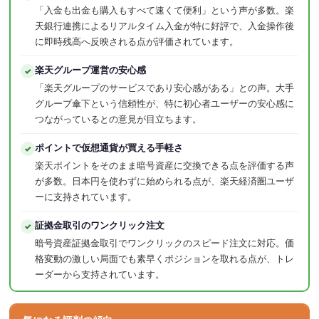
「入金も出金も購入もすべて速くて便利」という声が多数。楽
天銀行連携によるリアルタイム入金が特に好評で、入金操作後
に即時残高へ反映される点が評価されています。
楽天グループ運営の安心感
✓
「楽天グループのサービスであり安心感がある」との声。大手
グループ傘下という信頼性が、特に初心者ユーザーの安心感に
つながっているとの意見が目立ちます。
ポイントで仮想通貨が買える手軽さ
✓
楽天ポイントをそのまま暗号資産に交換できる点を評価する声
が多数。日本円を使わずに始められる点が、楽天経済圏ユーザ
ーに支持されています。
証拠金取引のワンクリック注文
✓
暗号資産証拠金取引でワンクリックのスピード注文に対応。価
格変動の激しい局面でも素早くポジションを取れる点が、トレ
ーダーから支持されています。