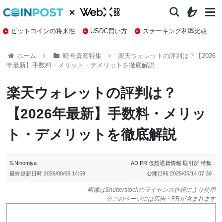
ビットコインの将来性
USDC買い方
ステーキング利率比較
株特集・関連銘柄
ホーム
暗号資産特集
楽天ウォレットの評判は？【2026
年最新】手数料・メリット・デメリットを徹底解説
楽天ウォレットの評判は？
【2026年最新】手数料・メリッ
ト・デメリットを徹底解説
S.Ninomiya
AD
PR
仮想通貨情報
取引所
特集
最終更新日時:
2026/08/05 14:59
公開日時:
2025/05/14 07:30
画像はShutterstockのライセンス許諾により使用
※このページには広告・PRが含まれます