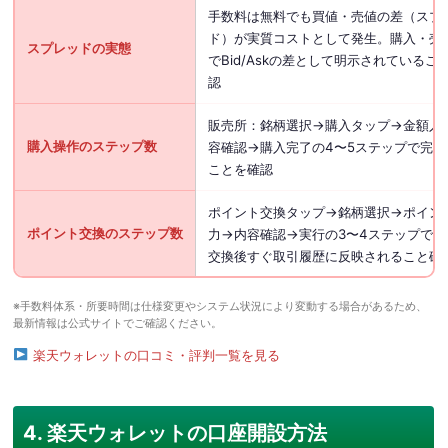
手数料は無料でも買値・売値の差（スプ
ド）が実質コストとして発生。購入・売
スプレッドの実態
でBid/Askの差として明示されているこ
認
販売所：銘柄選択→購入タップ→金額入
購入操作のステップ数
容確認→購入完了の4〜5ステップで完了
ことを確認
ポイント交換タップ→銘柄選択→ポイン
ポイント交換のステップ数
力→内容確認→実行の3〜4ステップで完
交換後すぐ取引履歴に反映されること確
※手数料体系・所要時間は仕様変更やシステム状況により変動する場合があるため、
最新情報は公式サイトでご確認ください。
楽天ウォレットの口コミ・評判一覧を見る
4. 楽天ウォレットの口座開設方法