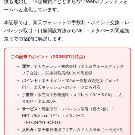
供も開始し、仮想通貨にとどまらないWeb3プラットフォ
ームへと進化しています。
本記事では、楽天ウォレットの手数料・ポイント交換・レ
バレッジ取引・口座開設方法からNFT・メタバース関連施
策まで包括的に解説します。
この記事のポイント（2026年7月時点）
運営：
楽天ウォレット株式会社（楽天証券ホールディング
ス子会社）。関東財務局第00015号登録
ポイント：
楽天ポイント100pt〜仮想通貨交換（1pt＝1
円）。楽天キャッシュへのチャージにも対応
手数料：
販売所手数料無料（スプレッド0.1〜5.0%）。入
金無料・出金300円
サービス：
現物取引・レバレッジ取引（最大2倍）・
NFT（Rakuten NFT）・メタバース
（RakutenWallet.Pass）
入出金：
楽天銀行連携でリアルタイム入出金（土日祝日対