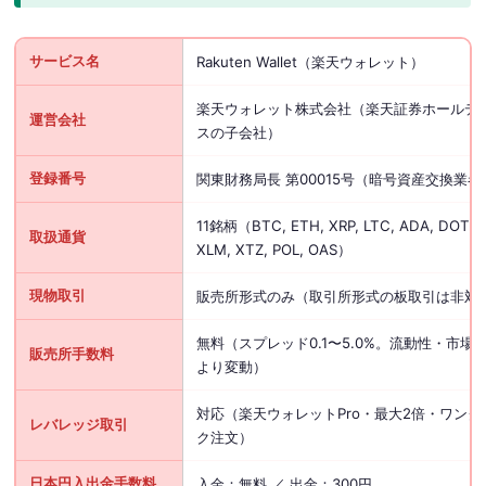
サービス名
Rakuten Wallet（楽天ウォレット）
楽天ウォレット株式会社（楽天証券ホールデ
運営会社
スの子会社）
登録番号
関東財務局長 第00015号（暗号資産交換業者
11銘柄（BTC, ETH, XRP, LTC, ADA, DOT, 
取扱通貨
XLM, XTZ, POL, OAS）
現物取引
販売所形式のみ（取引所形式の板取引は非対
無料（スプレッド0.1〜5.0%。流動性・市場
販売所手数料
より変動）
対応（楽天ウォレットPro・最大2倍・ワンク
レバレッジ取引
ク注文）
日本円入出金手数料
入金：無料 ／ 出金：300円