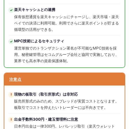
楽天キャッシュとの連携
✓
保有仮想通貨を楽天キャッシュにチャージし、楽天市場・楽天
ペイでの決済に利用可能。利用でさらに楽天ポイントが貯まる
循環型の活用ができる。
MPC技術によるセキュリティ
✓
運営単独でのトランザクション署名が不可能なMPC技術を採
用。秘密鍵管理はセコムグループ会社と協同で実施しており、
業界でも高水準の資産保護体制。
注意点
現物の板取引（取引所形式）は非対応
!
販売所形式のみのため、スプレッドが実質コストとなります。
板取引でコストを抑えたいトレーダーには不向きです。
出金手数料300円・建玉管理料に注意
!
日本円出金は一律300円。レバレッジ取引（楽天ウォレット