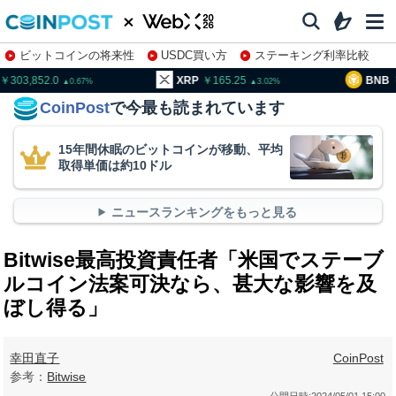
ビットコインの将来性
USDC買い方
ステーキング利率比較
株特集・関連銘柄
03,852.0
XRP
165.25
BNB
95
0.67
3.02
CoinPost
で今最も読まれています
15年間休眠のビットコインが移動、平均
取得単価は約10ドル
ニュースランキングをもっと見る
Bitwise最高投資責任者「米国でステーブ
ルコイン法案可決なら、甚大な影響を及
ぼし得る」
幸田直子
CoinPost
参考：
Bitwise
公開日時:
2024/05/01 15:00