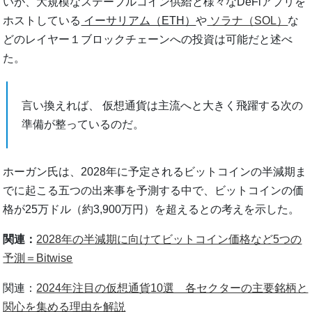
いが、大規模なステーブルコイン供給と様々なDeFiアプリを
ホストしている
イーサリアム（ETH）
や
ソラナ（SOL）
な
どのレイヤー１ブロックチェーンへの投資は可能だと述べ
た。
言い換えれば、 仮想通貨は主流へと大きく飛躍する次の
準備が整っているのだ。
ホーガン氏は、2028年に予定されるビットコインの半減期ま
でに起こる五つの出来事を予測する中で、ビットコインの価
格が25万ドル（約3,900万円）を超えるとの考えを示した。
関連：
2028年の半減期に向けてビットコイン価格など5つの
予測＝Bitwise
関連
：
2024年注目の仮想通貨10選 各セクターの主要銘柄と
関心を集める理由を解説