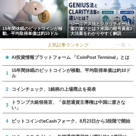
ジーニアス法とクラリティー法
15年間休眠のビットコインが移
案の違いとは？米国の暗号資産2
動、平均取得単価は約10ドル
大法案をわかりやすく解説
人気記事ランキング
一覧 ＞
★
AI投資情報プラットフォーム 「CoinPost Terminal」とは
15年間休眠のビットコインが移動、平均取得単価は約10ド
1
ル
2
コインチェック、1銘柄の上場廃止を発表
トランプ大統領発言、「仮想通貨主導権は中国に渡さな
3
い」
4
ビットコインのeCashフォーク、8月23日から3段階で開始