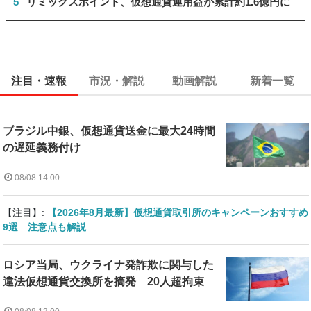
5
リミックスポイント、仮想通貨運用益が累計約1.6億円に
注目・速報
市況・解説
動画解説
新着一覧
ブラジル中銀、仮想通貨送金に最大24時間
の遅延義務付け
08/08 14:00
【注目】:
【2026年8月最新】仮想通貨取引所のキャンペーンおすすめ
9選 注意点も解説
ロシア当局、ウクライナ発詐欺に関与した
違法仮想通貨交換所を摘発 20人超拘束