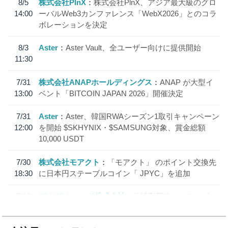
8/5
株式会社PlnX
株式会社PlnX、アジア最大級のグロ
14:00
ーバルWeb3カンファレンス「WebX2026」とのコラ
ボレーションを決定
8/3
Aster
Aster Vault、全ユーザー向けに提供開始
11:30
7/31
株式会社ANAPホールディングス
ANAP が大型イ
13:00
ベント「BITCOIN JAPAN 2026」開催決定
7/31
Aster
Aster、韓国RWAシーズン1取引キャンペーン
12:00
を開始 $SKHYNIX・$SAMSUNG対象、賞金総額
10,000 USDT
7/30
株式会社モアクト
「モアクト」 のポイント交換先
18:30
に日本円ステーブルコイン「 JPYC」を追加
7/29
SBI VCトレード株式会社
信託型円建てステーブル
19:30
コイン「JPYSC」徹底解説セミナーを開催