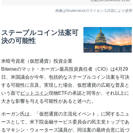
画像はShutterstockのライセンス許諾により使用
ステーブルコイン法案可
決の可能性
米暗号資産（仮想通貨）投資企業
Bitwiseのマット・ホーガン最高投資責任者（CIO）は4月29
日、米国議会が今年、包括的なステーブルコイン法案を可決
する可能性に言及。実現した場合、仮想通貨の広範な普及と
いう面で
ビットコイン
現物ETFの承認と同等か、それ以上に
大きな影響を与える可能性があると述べた。
ホーガン氏は、「仮想通貨の主流化イベント」に関するニュ
ースとして、米下院金融サービス委員会の民主党トップであ
るマキシン・ウォーターズ議員が、同法案の最終合意に近づ