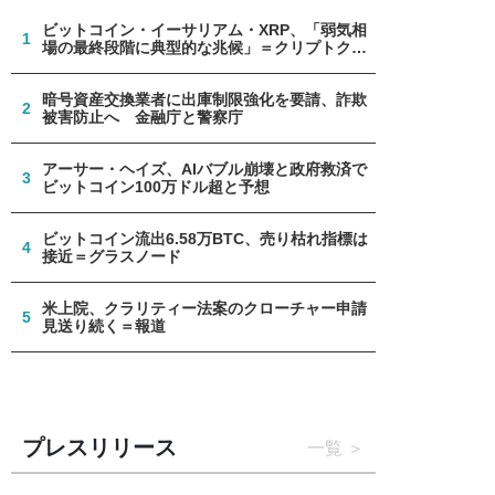
ビットコイン・イーサリアム・XRP、「弱気相
1
場の最終段階に典型的な兆候」＝クリプトクア
ント
暗号資産交換業者に出庫制限強化を要請、詐欺
2
被害防止へ 金融庁と警察庁
アーサー・ヘイズ、AIバブル崩壊と政府救済で
3
ビットコイン100万ドル超と予想
ビットコイン流出6.58万BTC、売り枯れ指標は
4
接近＝グラスノード
米上院、クラリティー法案のクローチャー申請
5
見送り続く＝報道
プレスリリース
一覧