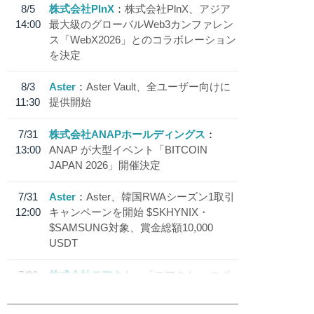
8/5
株式会社PlnX
株式会社PlnX、アジア
14:00
最大級のグローバルWeb3カンファレン
ス「WebX2026」とのコラボレーション
を決定
8/3
Aster
Aster Vault、全ユーザー向けに
11:30
提供開始
7/31
株式会社ANAPホールディングス
13:00
ANAP が大型イベント「BITCOIN
JAPAN 2026」開催決定
7/31
Aster
Aster、韓国RWAシーズン1取引
12:00
キャンペーンを開始 $SKHYNIX・
$SAMSUNG対象、賞金総額10,000
USDT
7/30
株式会社モアクト
「モアクト」 のポ
18:30
イント交換先に日本円ステーブルコイン
「 JPYC」を追加