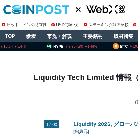
ビットコインの将来性
USDC買い方
ステーキング利率比較
TOP
新着
市況・解説
主要銘柄
取材特集
10.94
HYPE
8,854.80
BTC
10
1.44
1.66
Liquidity Tech Limited
Liquidity 2026,
17:00
[出典元]