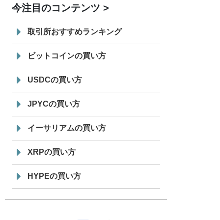
今注目のコンテンツ
7/29
SBI VCトレード株式会社
信託型円建
19:30
てステーブルコイン「JPYSC」徹底解
取引所おすすめランキング
説セミナーを開催
ビットコインの買い方
USDCの買い方
JPYCの買い方
イーサリアムの買い方
XRPの買い方
HYPEの買い方