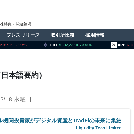
株特集・関連銘柄
プレスリリース
取引所比較
採用情報
,218,519
ETH
302,277.0
XRP
16
0.32
0.01
 情報（日本語要約）
02/18 水曜日
 グローバル機関投資家がデジタル資産とTradFiの未来に集結
Liquidity Tech Limited