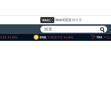
WebX完全ガイド
4.19
BNB
93,872.0
TRX
51.
2.65
0.48