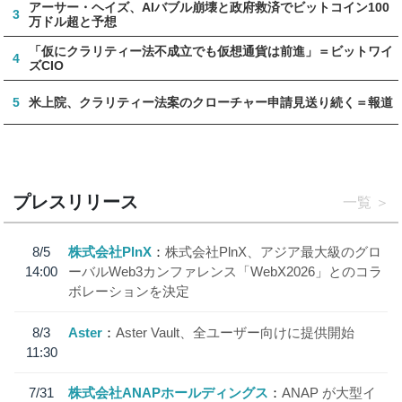
アーサー・ヘイズ、AIバブル崩壊と政府救済でビットコイン100
3
万ドル超と予想
「仮にクラリティー法不成立でも仮想通貨は前進」＝ビットワイ
4
ズCIO
5
米上院、クラリティー法案のクローチャー申請見送り続く＝報道
プレスリリース
一覧
8/5
株式会社PlnX
株式会社PlnX、アジア最大級のグロ
14:00
ーバルWeb3カンファレンス「WebX2026」とのコラ
ボレーションを決定
8/3
Aster
Aster Vault、全ユーザー向けに提供開始
11:30
7/31
株式会社ANAPホールディングス
ANAP が大型イ