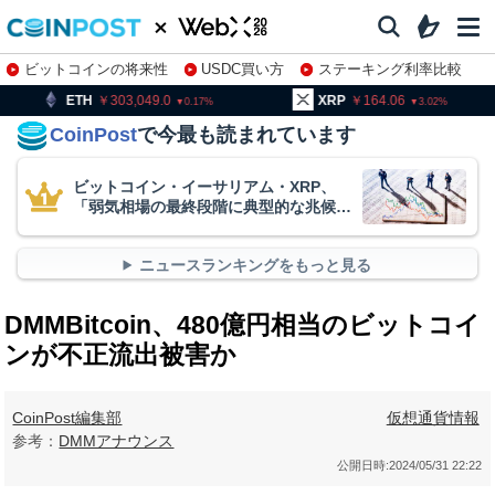
ビットコインの将来性
USDC買い方
ステーキング利率比較
株特集・関連銘柄
303,049.0
XRP
164.06
BNB
0.17
3.02
CoinPost
で今最も読まれています
ビットコイン・イーサリアム・XRP、
「弱気相場の最終段階に典型的な兆候」
＝クリプトクアント
ニュースランキングをもっと見る
DMMBitcoin、480億円相当のビットコイ
ンが不正流出被害か
CoinPost編集部
仮想通貨情報
参考：
DMMアナウンス
公開日時:
2024/05/31 22:22