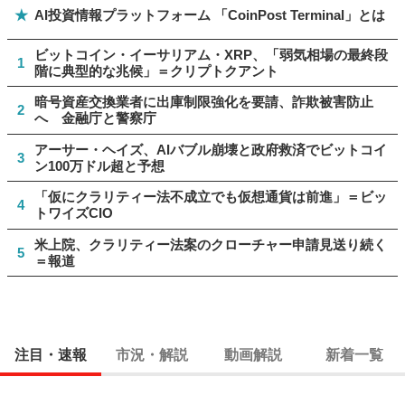
★
AI投資情報プラットフォーム 「CoinPost Terminal」とは
ビットコイン・イーサリアム・XRP、「弱気相場の最終段
1
階に典型的な兆候」＝クリプトクアント
暗号資産交換業者に出庫制限強化を要請、詐欺被害防止
2
へ 金融庁と警察庁
アーサー・ヘイズ、AIバブル崩壊と政府救済でビットコイ
3
ン100万ドル超と予想
「仮にクラリティー法不成立でも仮想通貨は前進」＝ビッ
4
トワイズCIO
米上院、クラリティー法案のクローチャー申請見送り続く
5
＝報道
注目・速報
市況・解説
動画解説
新着一覧