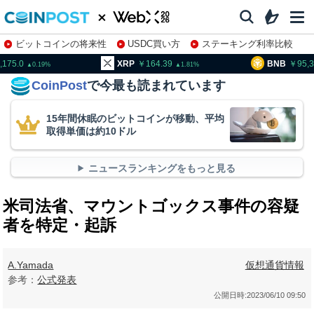
ビットコインの将来性
USDC買い方
ステーキング利率比較
株特集・関連銘柄
XRP
164.39
BNB
95,305.0
1.81
1.85
CoinPost
で今最も読まれています
15年間休眠のビットコインが移動、平均
取得単価は約10ドル
ニュースランキングをもっと見る
米司法省、マウントゴックス事件の容疑
者を特定・起訴
A.Yamada
仮想通貨情報
参考：
公式発表
公開日時:
2023/06/10 09:50