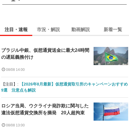
注目・速報
市況・解説
動画解説
新着一覧
ブラジル中銀、仮想通貨送金に最大24時間
の遅延義務付け
08/08 14:00
【注目】:
【2026年8月最新】仮想通貨取引所のキャンペーンおすすめ
9選 注意点も解説
ロシア当局、ウクライナ発詐欺に関与した
違法仮想通貨交換所を摘発 20人超拘束
08/08 13:00