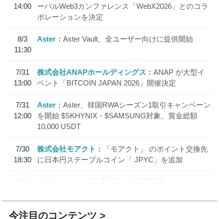
14:00
ーバルWeb3カンファレンス「WebX2026」とのコラ
ボレーションを決定
8/3
Aster
Aster Vault、全ユーザー向けに提供開始
11:30
7/31
株式会社ANAPホールディングス
ANAP が大型イ
13:00
ベント「BITCOIN JAPAN 2026」開催決定
7/31
Aster
Aster、韓国RWAシーズン1取引キャンペーン
12:00
を開始 $SKHYNIX・$SAMSUNG対象、賞金総額
10,000 USDT
7/30
株式会社モアクト
「モアクト」 のポイント交換先
18:30
に日本円ステーブルコイン「 JPYC」を追加
7/29
SBI VCトレード株式会社
信託型円建てステーブル
19:30
コイン「JPYSC」徹底解説セミナーを開催
今注目のコンテンツ