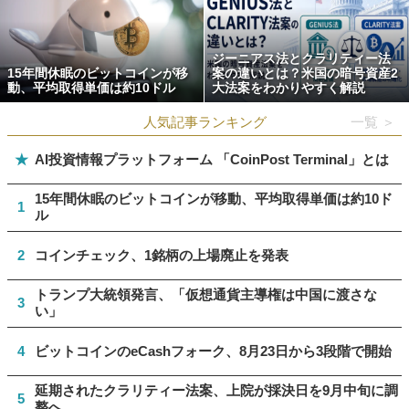
ジーニアス法とクラリティー法
15年間休眠のビットコインが移
案の違いとは？米国の暗号資産2
動、平均取得単価は約10ドル
大法案をわかりやすく解説
人気記事ランキング
一覧 ＞
★
AI投資情報プラットフォーム 「CoinPost Terminal」とは
15年間休眠のビットコインが移動、平均取得単価は約10ド
1
ル
2
コインチェック、1銘柄の上場廃止を発表
トランプ大統領発言、「仮想通貨主導権は中国に渡さな
3
い」
4
ビットコインのeCashフォーク、8月23日から3段階で開始
延期されたクラリティー法案、上院が採決日を9月中旬に調
5
整へ