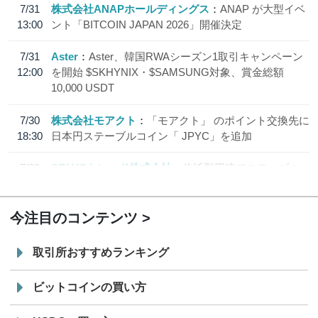
7/31
株式会社ANAPホールディングス
ANAP が大型イベ
13:00
ント「BITCOIN JAPAN 2026」開催決定
7/31
Aster
Aster、韓国RWAシーズン1取引キャンペーン
12:00
を開始 $SKHYNIX・$SAMSUNG対象、賞金総額
10,000 USDT
7/30
株式会社モアクト
「モアクト」 のポイント交換先に
18:30
日本円ステーブルコイン「 JPYC」を追加
7/29
SBI VCトレード株式会社
信託型円建てステーブル
19:30
コイン「JPYSC」徹底解説セミナーを開催
今注目のコンテンツ
取引所おすすめランキング
ビットコインの買い方