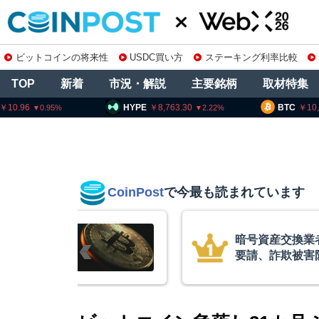
ビットコインの将来性
USDC買い方
ステーキング利率比較
TOP
新着
市況・解説
主要銘柄
取材特集
HYPE
8,763.30
BTC
10,195,4
2.22
CoinPost
で今最も読まれています
暗号資産交換業者
要請、詐欺被害防
察庁