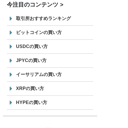
今注目のコンテンツ
7/29
SBI VCトレード株式会社
信託型円建
19:30
てステーブルコイン「JPYSC」徹底解
取引所おすすめランキング
説セミナーを開催
ビットコインの買い方
USDCの買い方
JPYCの買い方
イーサリアムの買い方
XRPの買い方
HYPEの買い方