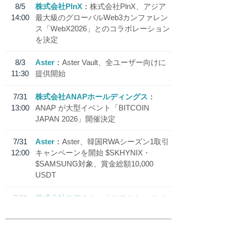
8/5
株式会社PlnX
株式会社PlnX、アジア
14:00
最大級のグローバルWeb3カンファレン
ス「WebX2026」とのコラボレーション
を決定
8/3
Aster
Aster Vault、全ユーザー向けに
11:30
提供開始
7/31
株式会社ANAPホールディングス
13:00
ANAP が大型イベント「BITCOIN
JAPAN 2026」開催決定
7/31
Aster
Aster、韓国RWAシーズン1取引
12:00
キャンペーンを開始 $SKHYNIX・
$SAMSUNG対象、賞金総額10,000
USDT
7/30
株式会社モアクト
「モアクト」 のポ
18:30
イント交換先に日本円ステーブルコイン
「 JPYC」を追加