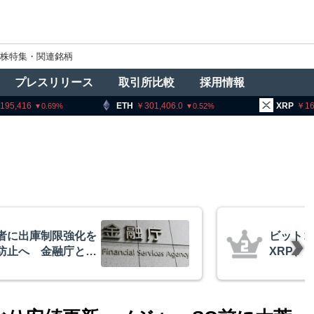
株特集・関連銘柄
プレスリリース
取引所比較
採用情報
16
ETH
301,406.0
XRP
161.92
0.69
0.52
に出庫制限強化を
ビットコ
止へ 金融庁と警
XRP、「
的な兆候