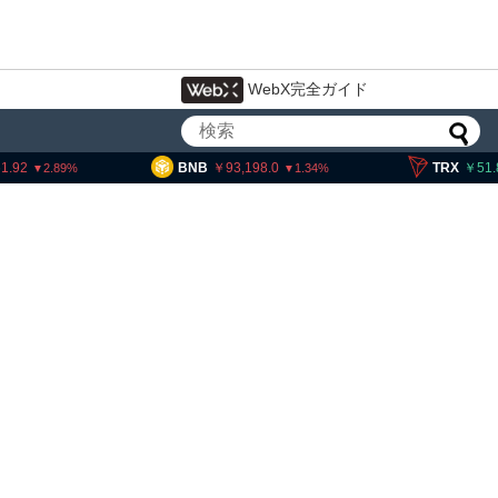
WebX完全ガイド
BNB
93,198.0
TRX
51.83
2.89
1.34
0
イン・イーサリアム・
ビ
弱気相場の最終段階に典型
枯
」＝クリプトクアント