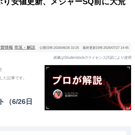
ぶり安値更新、メジャーSQ前に大荒
通貨情報
市況・解説
公開日時:
2026/06/26 10:25
最終更新日時:
2026/07/27 14:45
画像はShutterstockのライセンス許諾により使用
想
寄稿した記事です。
（6/26日