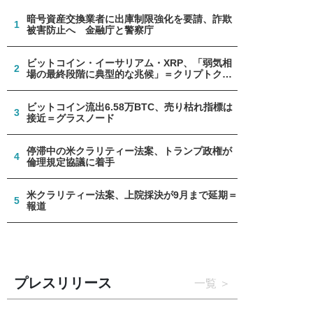
暗号資産交換業者に出庫制限強化を要請、詐欺
1
被害防止へ 金融庁と警察庁
ビットコイン・イーサリアム・XRP、「弱気相
2
場の最終段階に典型的な兆候」＝クリプトクア
ント
ビットコイン流出6.58万BTC、売り枯れ指標は
3
接近＝グラスノード
停滞中の米クラリティー法案、トランプ政権が
4
倫理規定協議に着手
米クラリティー法案、上院採決が9月まで延期＝
5
報道
プレスリリース
一覧