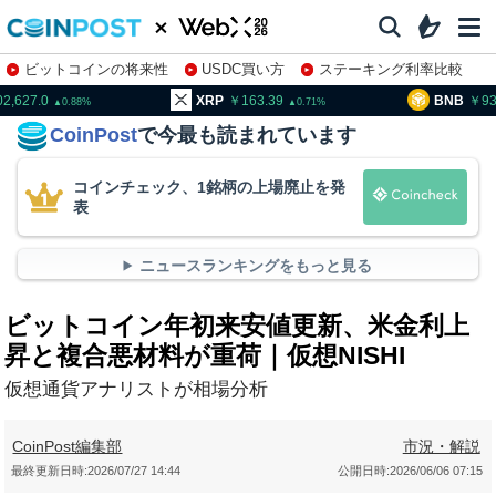
ビットコインの将来性
USDC買い方
ステーキング利率比較
株特集・関連銘柄
02,627.0
XRP
163.39
BNB
93
0.88
0.71
CoinPost
で今最も読まれています
コインチェック、1銘柄の上場廃止を発
表
ニュースランキングをもっと見る
ビットコイン年初来安値更新、米金利上
昇と複合悪材料が重荷｜仮想NISHI
仮想通貨アナリストが相場分析
CoinPost編集部
市況・解説
最終更新日時:
2026/07/27 14:44
公開日時:
2026/06/06 07:15