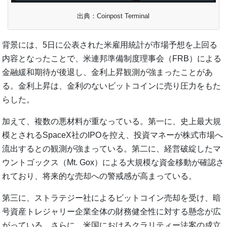
出典：Coinpost Terminal
背景には、5日に公表された米雇用統計が市場予想を上回る
内容となったことで、米連邦準備制度理事会（FRB）による
金融緩和期待が後退し、金利上昇観測が強まったことがあ
る。金利上昇は、金利のないビットコインに売り圧力をもた
らした。
加えて、複数の悪材料が重なっている。第一に、史上最大規
模とされるSpaceX社のIPOを控え、投資マネーが株式市場へ
流出するとの観測が強まっている。第二に、経営破綻したマ
ウントゴックス（Mt. Gox）による大規模な資金移動が確認さ
れており、将来的な売却への警戒感が高まっている。
第三に、ストラテジー社によるビットコイン売却を受け、暗
号資産トレジャリー企業全体の財務健全性に対する懸念が広
がっている。さらに、米国におけるクラリティー法案の成立