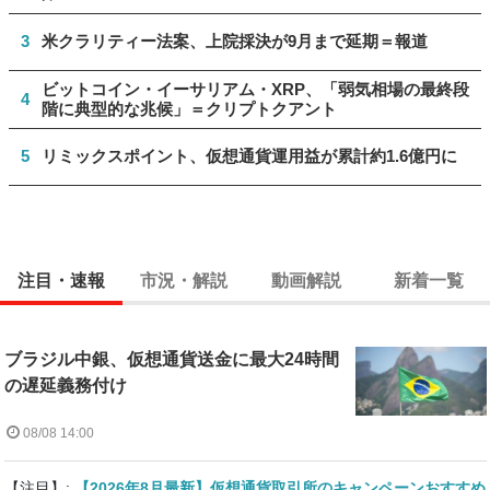
3
米クラリティー法案、上院採決が9月まで延期＝報道
ビットコイン・イーサリアム・XRP、「弱気相場の最終段
4
階に典型的な兆候」＝クリプトクアント
5
リミックスポイント、仮想通貨運用益が累計約1.6億円に
注目・速報
市況・解説
動画解説
新着一覧
ブラジル中銀、仮想通貨送金に最大24時間
の遅延義務付け
08/08 14:00
【注目】:
【2026年8月最新】仮想通貨取引所のキャンペーンおすすめ