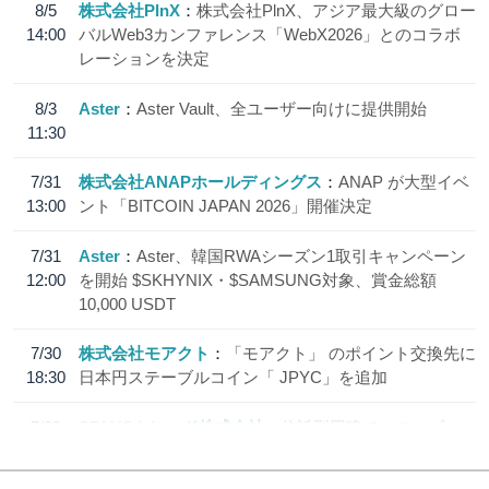
8/5
株式会社PlnX
株式会社PlnX、アジア最大級のグロー
14:00
バルWeb3カンファレンス「WebX2026」とのコラボ
レーションを決定
8/3
Aster
Aster Vault、全ユーザー向けに提供開始
11:30
7/31
株式会社ANAPホールディングス
ANAP が大型イベ
13:00
ント「BITCOIN JAPAN 2026」開催決定
7/31
Aster
Aster、韓国RWAシーズン1取引キャンペーン
12:00
を開始 $SKHYNIX・$SAMSUNG対象、賞金総額
10,000 USDT
7/30
株式会社モアクト
「モアクト」 のポイント交換先に
18:30
日本円ステーブルコイン「 JPYC」を追加
7/29
SBI VCトレード株式会社
信託型円建てステーブル
19:30
コイン「JPYSC」徹底解説セミナーを開催