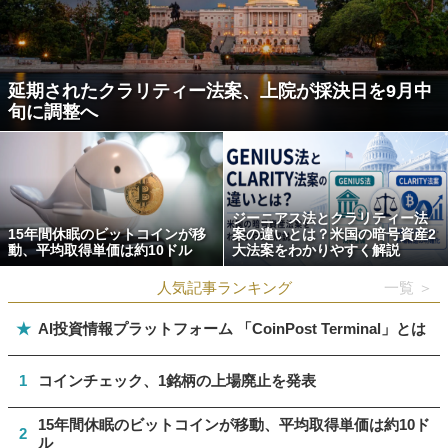
延期されたクラリティー法案、上院が採決日を9月中
旬に調整へ
ジーニアス法とクラリティー法
15年間休眠のビットコインが移
案の違いとは？米国の暗号資産2
動、平均取得単価は約10ドル
大法案をわかりやすく解説
人気記事ランキング
一覧 ＞
★
AI投資情報プラットフォーム 「CoinPost Terminal」とは
1
コインチェック、1銘柄の上場廃止を発表
15年間休眠のビットコインが移動、平均取得単価は約10ド
2
ル