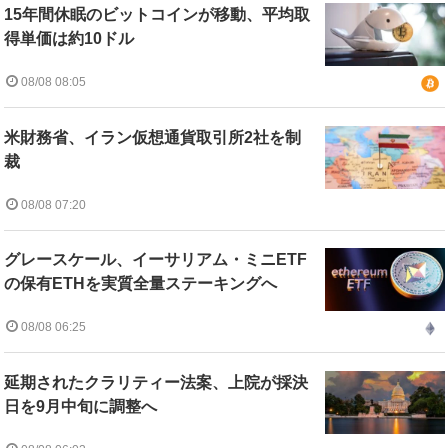
15年間休眠のビットコインが移動、平均取
得単価は約10ドル
08/08 08:05
米財務省、イラン仮想通貨取引所2社を制
裁
08/08 07:20
グレースケール、イーサリアム・ミニETF
の保有ETHを実質全量ステーキングへ
08/08 06:25
延期されたクラリティー法案、上院が採決
日を9月中旬に調整へ