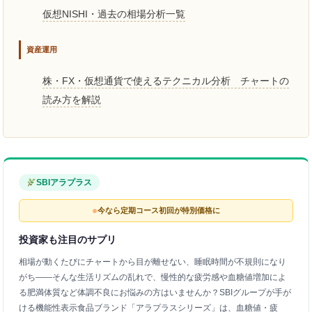
仮想NISHI・過去の相場分析一覧
資産運用
株・FX・仮想通貨で使えるテクニカル分析 チャートの
読み方を解説
SBIアラプラス
今なら定期コース初回が特別価格に
投資家も注目のサプリ
相場が動くたびにチャートから目が離せない、睡眠時間が不規則になり
がち——そんな生活リズムの乱れで、慢性的な疲労感や血糖値増加によ
る肥満体質など体調不良にお悩みの方はいませんか？SBIグループが手が
ける機能性表示食品ブランド「アラプラスシリーズ」は、血糖値・疲