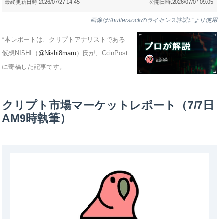
最終更新日時:
2026/07/27 14:45
公開日時:
2026/07/07 09:05
画像はShutterstockのライセンス許諾により使用
*本レポートは、クリプトアナリストである
仮想NISHI（
@Nishi8maru
）氏が、CoinPost
に寄稿した記事です。
クリプト市場マーケットレポート（7/7日
AM9時執筆）