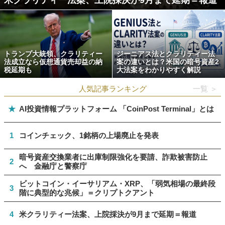
米クラリティー法案、上院採決が9月まで延期＝報道
トランプ大統領、クラリティー
ジーニアス法とクラリティー法
法成立なら仮想通貨売却益の納
案の違いとは？米国の暗号資産2
税延期も
大法案をわかりやすく解説
人気記事ランキング
一覧 ＞
★
AI投資情報プラットフォーム 「CoinPost Terminal」とは
1
コインチェック、1銘柄の上場廃止を発表
暗号資産交換業者に出庫制限強化を要請、詐欺被害防止
2
へ 金融庁と警察庁
ビットコイン・イーサリアム・XRP、「弱気相場の最終段
3
階に典型的な兆候」＝クリプトクアント
4
米クラリティー法案、上院採決が9月まで延期＝報道