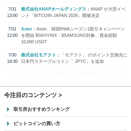
7/31
株式会社ANAPホールディングス
ANAP が大型イベ
13:00
ント「BITCOIN JAPAN 2026」開催決定
7/31
Aster
Aster、韓国RWAシーズン1取引キャンペーン
12:00
を開始 $SKHYNIX・$SAMSUNG対象、賞金総額
10,000 USDT
7/30
株式会社モアクト
「モアクト」 のポイント交換先に
18:30
日本円ステーブルコイン「 JPYC」を追加
7/29
SBI VCトレード株式会社
信託型円建てステーブル
19:30
コイン「JPYSC」徹底解説セミナーを開催
今注目のコンテンツ
取引所おすすめランキング
ビットコインの買い方