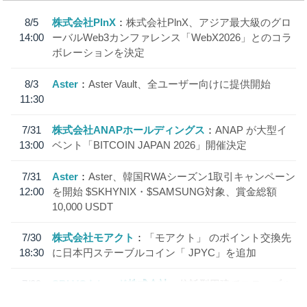
8/5
株式会社PlnX
株式会社PlnX、アジア最大級のグロ
14:00
ーバルWeb3カンファレンス「WebX2026」とのコラ
ボレーションを決定
8/3
Aster
Aster Vault、全ユーザー向けに提供開始
11:30
7/31
株式会社ANAPホールディングス
ANAP が大型イ
13:00
ベント「BITCOIN JAPAN 2026」開催決定
7/31
Aster
Aster、韓国RWAシーズン1取引キャンペーン
12:00
を開始 $SKHYNIX・$SAMSUNG対象、賞金総額
10,000 USDT
7/30
株式会社モアクト
「モアクト」 のポイント交換先
18:30
に日本円ステーブルコイン「 JPYC」を追加
7/29
SBI VCトレード株式会社
信託型円建てステーブル
19:30
コイン「JPYSC」徹底解説セミナーを開催