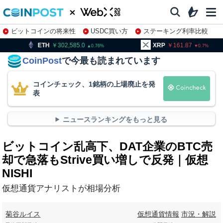
ビットコインの将来性
USDC買い方
ステーキング利率比較
株特集・関連銘柄
302,585.0
XRP
161.87
BNB
0.76
0.7
CoinPost
で今最も読まれています
コインチェック、1銘柄の上場廃止を発
表
ニュースランキングをもっと見る
ビットコイン乱高下、DAT企業のBTC売
却で急落もStrive買い増しで反発｜仮想
NISHI
仮想通貨アナリストが相場分析
菊谷ルイス
仮想通貨情報
市況・解説