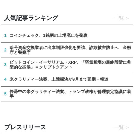
人気記事ランキング
一覧
1
コインチェック、1銘柄の上場廃止を発表
暗号資産交換業者に出庫制限強化を要請、詐欺被害防止へ 金融
2
庁と警察庁
ビットコイン・イーサリアム・XRP、「弱気相場の最終段階に典
3
型的な兆候」＝クリプトクアント
4
米クラリティー法案、上院採決が9月まで延期＝報道
停滞中の米クラリティー法案、トランプ政権が倫理規定協議に着
5
手
プレスリリース
一覧