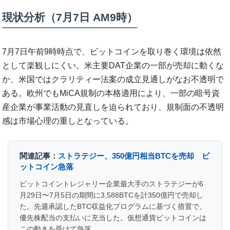
現状分析（7月7日 AM9時）
7月7日午前9時時点で、ビットコインを取り巻く環境は依然
として楽観しにくい。米主要DAT企業の一部が売却に動くな
か、米国ではクラリティー法案の成立見通しがなお不透明で
ある。欧州でもMiCA規制の本格適用により、一部の暗号資
産企業が事業活動の見直しを迫られており、規制面の不透明
感は市場心理の重しとなっている。
関連記事：
ストラテジー、350億円相当BTCを売却 ビ
ットコイン急落
ビットコイントレジャリー企業最大手のストラテジーが6
月29日〜7月5日の期間に3,588BTCを計350億円で売却し
た。先週承認したBTC収益化プログラムに基づく措置で、
優先株配当の支払いに充当した。仮想通貨ビットコインは
この動きを受けて急落。