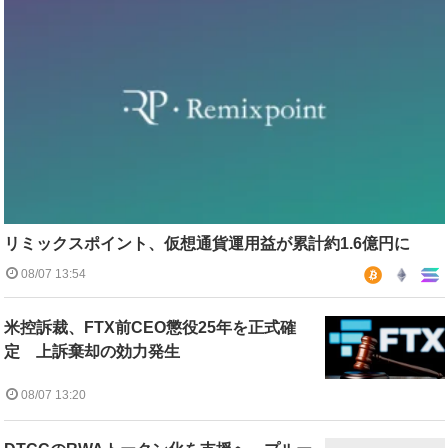
リミックスポイント、仮想通貨運用益が累計約1.6億円に
08/07 13:54
米控訴裁、FTX前CEO懲役25年を正式確
定 上訴棄却の効力発生
08/07 13:20