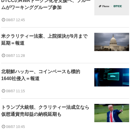
DTCCのRWAトークン化を支援へ、プルー
ムがワーキンググループ参加
08/07 12:45
米クラリティー法案、上院採決が9月まで
延期＝報道
08/07 11:28
北朝鮮ハッカー、コインベースも標的
1640社侵入＝報道
08/07 11:15
トランプ大統領、クラリティー法成立なら
仮想通貨売却益の納税延期も
08/07 10:45