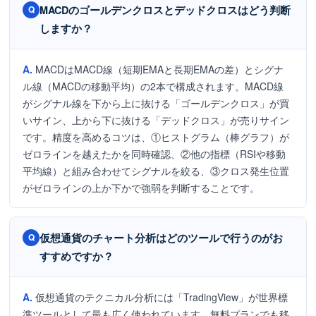
MACDのゴールデンクロスとデッドクロスはどう判断
しますか？
MACDはMACD線（短期EMAと長期EMAの差）とシグナ
ル線（MACDの移動平均）の2本で構成されます。MACD線
がシグナル線を下から上に抜ける「ゴールデンクロス」が買
いサイン、上から下に抜ける「デッドクロス」が売りサイン
です。精度を高めるコツは、①ヒストグラム（棒グラフ）が
ゼロラインを越えたかを同時確認、②他の指標（RSIや移動
平均線）と組み合わせてシグナルを絞る、③クロス発生位置
がゼロラインの上か下かで強弱を判断することです。
仮想通貨のチャート分析はどのツールで行うのがお
すすめですか？
仮想通貨のテクニカル分析には「TradingView」が世界標
準ツールとして最も広く使われています。無料プランでも移