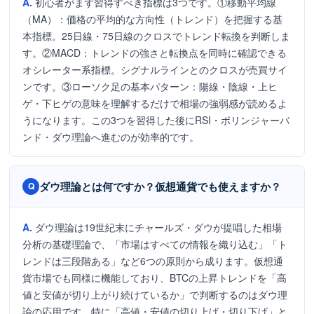
初心者がまず習得すべき指標は3つです。①移動平均線
（MA）：価格の平均的な方向性（トレンド）を把握する基
本指標。25日線・75日線のクロスでトレンド転換を判断しま
す。②MACD：トレンドの強さと転換点を同時に確認できる
オシレーター系指標。シグナルラインとのクロスが売買サイ
ンです。③ローソク足の基本パターン：陽線・陰線・上ヒ
ゲ・下ヒゲの意味を理解するだけで相場の強弱感が読めるよ
うになります。この3つを習得した後にRSI・ボリンジャーバ
ンド・ダウ理論へ進むのが効率的です。
ダウ理論とは何ですか？仮想通貨でも使えますか？
ダウ理論は19世紀末にチャールズ・ダウが提唱した相場
分析の基礎理論で、「市場はすべての情報を織り込む」「ト
レンドは三段階ある」など6つの原則から成ります。仮想通
貨市場でも同様に機能しており、BTCの上昇トレンドを「高
値と安値が切り上がり続けているか」で判断するのはダウ理
論の応用です。特に「高値・安値の切り上げ・切り下げ」と