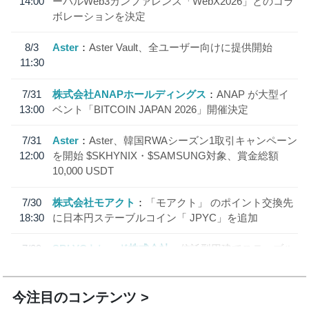
14:00
ーバルWeb3カンファレンス「WebX2026」とのコラ
ボレーションを決定
8/3
Aster
Aster Vault、全ユーザー向けに提供開始
11:30
7/31
株式会社ANAPホールディングス
ANAP が大型イ
13:00
ベント「BITCOIN JAPAN 2026」開催決定
7/31
Aster
Aster、韓国RWAシーズン1取引キャンペーン
12:00
を開始 $SKHYNIX・$SAMSUNG対象、賞金総額
10,000 USDT
7/30
株式会社モアクト
「モアクト」 のポイント交換先
18:30
に日本円ステーブルコイン「 JPYC」を追加
7/29
SBI VCトレード株式会社
信託型円建てステーブル
19:30
コイン「JPYSC」徹底解説セミナーを開催
今注目のコンテンツ