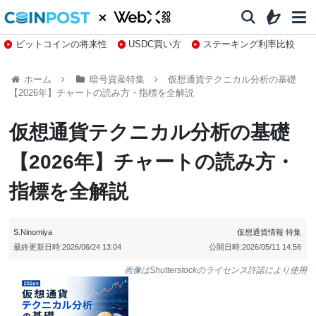
ビットコインの将来性
USDC買い方
ステーキング利率比較
株特集・関連銘柄
ホーム
暗号資産特集
仮想通貨テクニカル分析の基礎
【2026年】チャートの読み方・指標を全解説
仮想通貨テクニカル分析の基礎
【2026年】チャートの読み方・
指標を全解説
S.Ninomiya
仮想通貨情報
特集
最終更新日時:
2026/06/24 13:04
公開日時:
2026/05/11 14:56
画像はShutterstockのライセンス許諾により使用