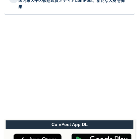
国内最大手の仮想通貨メディアCoinPost、新たな人材を募
集
CoinPost App DL