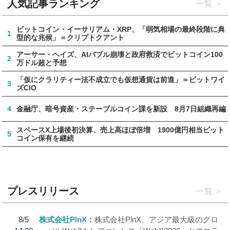
人気記事ランキング
一覧
ビットコイン・イーサリアム・XRP、「弱気相場の最終段階に典
1
型的な兆候」＝クリプトクアント
アーサー・ヘイズ、AIバブル崩壊と政府救済でビットコイン100
2
万ドル超と予想
「仮にクラリティー法不成立でも仮想通貨は前進」＝ビットワイ
3
ズCIO
4
金融庁、暗号資産・ステーブルコイン課を新設 8月7日組織再編
スペースX上場後初決算、売上高ほぼ倍増 1900億円相当ビット
5
コイン保有を継続
プレスリリース
一覧
8/5
株式会社PlnX
株式会社PlnX、アジア最大級のグロ