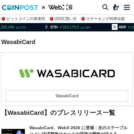
ビットコインの将来性
USDC買い方
ステーキング利率比較
株特集・関連銘柄
,268,498
ETH
303,175.0
XRP
1
0.21
0.19
WasabiCard
WasabiCard
【WasabiCard】のプレスリリース一覧
WasabiCard、WebX 2026 に登場：次のステーブル
コイン決済競争はカードの背後で勝敗が決まる