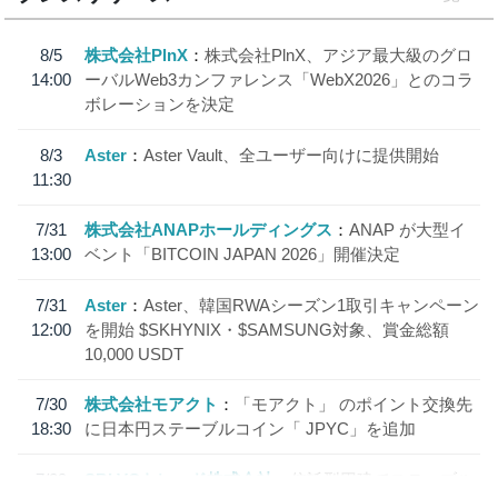
8/5
株式会社PlnX
株式会社PlnX、アジア最大級のグロ
14:00
ーバルWeb3カンファレンス「WebX2026」とのコラ
ボレーションを決定
8/3
Aster
Aster Vault、全ユーザー向けに提供開始
11:30
7/31
株式会社ANAPホールディングス
ANAP が大型イ
13:00
ベント「BITCOIN JAPAN 2026」開催決定
7/31
Aster
Aster、韓国RWAシーズン1取引キャンペーン
12:00
を開始 $SKHYNIX・$SAMSUNG対象、賞金総額
10,000 USDT
7/30
株式会社モアクト
「モアクト」 のポイント交換先
18:30
に日本円ステーブルコイン「 JPYC」を追加
7/29
SBI VCトレード株式会社
信託型円建てステーブル