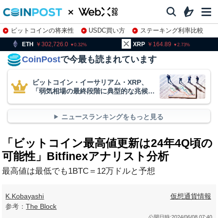
ビットコインの将来性
USDC買い方
ステーキング利率比較
株特集・関連銘柄
302,726.0
XRP
164.89
BNB
0.32
2.73
CoinPost
で今最も読まれています
ビットコイン・イーサリアム・XRP、
「弱気相場の最終段階に典型的な兆候」
＝クリプトクアント
ニュースランキングをもっと見る
「ビットコイン最高値更新は24年4Q頃の
可能性」Bitfinexアナリスト分析
最高値は最低でも1BTC＝12万ドルと予想
K.Kobayashi
仮想通貨情報
参考：
The Block
公開日時:
2024/06/08 07:40