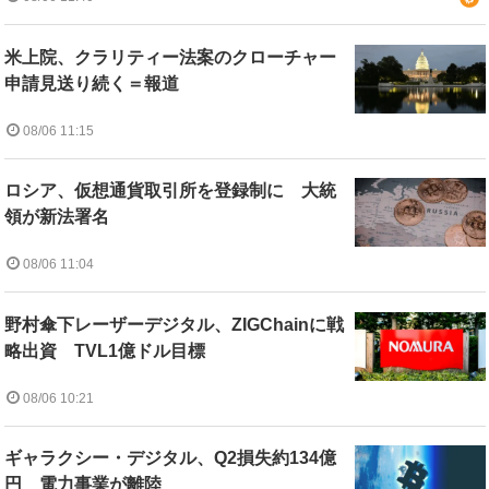
米上院、クラリティー法案のクローチャー
申請見送り続く＝報道
08/06 11:15
ロシア、仮想通貨取引所を登録制に 大統
領が新法署名
08/06 11:04
野村傘下レーザーデジタル、ZIGChainに戦
略出資 TVL1億ドル目標
08/06 10:21
ギャラクシー・デジタル、Q2損失約134億
円 電力事業が離陸