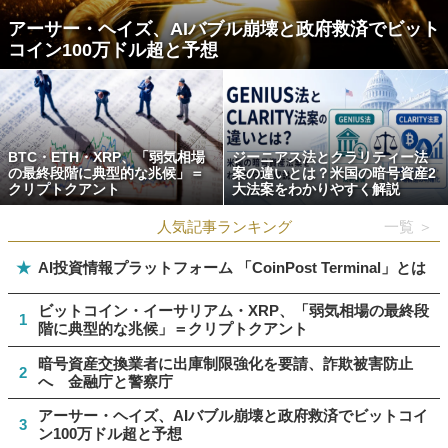
アーサー・ヘイズ、AIバブル崩壊と政府救済でビット
コイン100万ドル超と予想
BTC・ETH・XRP、「弱気相場
ジーニアス法とクラリティー法
の最終段階に典型的な兆候」＝
案の違いとは？米国の暗号資産2
クリプトクアント
大法案をわかりやすく解説
人気記事ランキング
一覧 ＞
★
AI投資情報プラットフォーム 「CoinPost Terminal」とは
ビットコイン・イーサリアム・XRP、「弱気相場の最終段
1
階に典型的な兆候」＝クリプトクアント
暗号資産交換業者に出庫制限強化を要請、詐欺被害防止
2
へ 金融庁と警察庁
アーサー・ヘイズ、AIバブル崩壊と政府救済でビットコイ
3
ン100万ドル超と予想