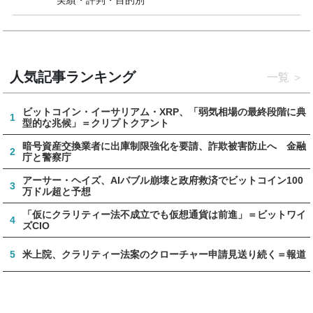
実績・評判・目的別
人気記事ランキング
一覧
ビットコイン・イーサリアム・XRP、「弱気相場の最終段階に典
1
型的な兆候」＝クリプトクアント
暗号資産交換業者に出庫制限強化を要請、詐欺被害防止へ 金融
2
庁と警察庁
アーサー・ヘイズ、AIバブル崩壊と政府救済でビットコイン100
3
万ドル超と予想
「仮にクラリティー法不成立でも仮想通貨は前進」＝ビットワイ
4
ズCIO
5
米上院、クラリティー法案のクローチャー申請見送り続く＝報道