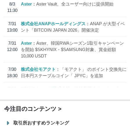
8/3
Aster
Aster Vault、全ユーザー向けに提供開始
11:30
7/31
株式会社ANAPホールディングス
ANAP が大型イベ
13:00
ント「BITCOIN JAPAN 2026」開催決定
7/31
Aster
Aster、韓国RWAシーズン1取引キャンペーン
12:00
を開始 $SKHYNIX・$SAMSUNG対象、賞金総額
10,000 USDT
7/30
株式会社モアクト
「モアクト」 のポイント交換先に
18:30
日本円ステーブルコイン「 JPYC」を追加
7/29
SBI VCトレード株式会社
信託型円建てステーブル
19:30
コイン「JPYSC」徹底解説セミナーを開催
今注目のコンテンツ
取引所おすすめランキング