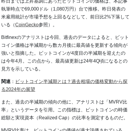
昨日までは上昇基調にあったビットコインの価格は、本記事
執筆時点で69,000ドル（1,080万円）台で推移。昨日発表の
米雇用統計が市場予想を上回るなどして、前日比2%下落して
いる（
CoinGecko
参照）。
Bitfinexのアナリストは今回、過去のデータによると、ビット
コイン価格は半減期から数カ月後に最高値を更新する傾向が
強いと指摘した。ビットコインが4度目の半減期を迎えたの
は今年4月。この点から、最高値更新は24年4Q頃になるとの
見方を示している。
関連
：
ビットコイン半減期とは？過去相場の価格変動から探
る2024年の展望
また、過去の半減期の傾向の他に、アナリストは「MVRV比
率」というデータを引用。この指標は、ビットコインの時価
総額と実現資本（Realized Cap）の比率を測定するものだ。
MVRV比率は、ビットコインの価値が過大評価されている