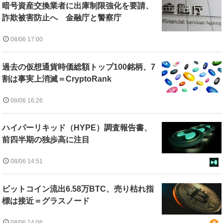
暗号資産交換業者に出庫制限強化を要請、
詐欺被害防止へ 金融庁と警察庁
08/06 17:00
過去の仮想通貨時価総額トップ100銘柄、7
割は事実上消滅＝CryptoRank
08/06 16:26
ハイパーリキッド（HYPE）調査報告書、
前四半期の独歩高に注目
08/06 14:51
ビットコイン流出6.58万BTC、売り枯れ指
標は接近＝グラスノード
08/06 14:06