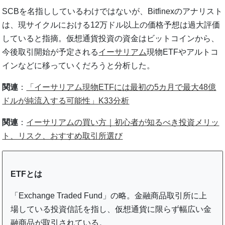
SCBを名指ししているわけではないが、Bitfinexのアナリスト
は、現サイクルにおける12万ドル以上の価格予想は過大評価
していると指摘。仮想通貨投資の資金はビットコインから、
今後取引開始が予定される
イーサリアム
現物ETFやアルトコ
インなどに移っていくだろうと分析した。
関連
：
「イーサリアム現物ETFには最初の5カ月で最大48億
ドルが純流入する可能性」K33分析
関連
：
イーサリアムの買い方｜初心者が知るべき投資メリッ
ト、リスク、おすすめ取引所選び
ETFとは
「Exchange Traded Fund」の略。金融商品取引所に上
場している投資信託を指し、仮想通貨に限らず幅広い金
融商品が取引されている。