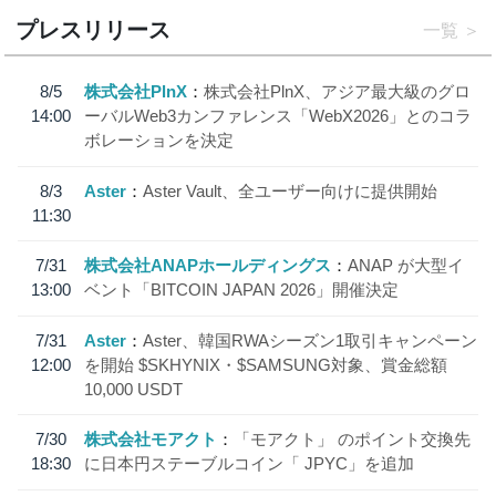
プレスリリース
一覧
8/5
株式会社PlnX
株式会社PlnX、アジア最大級のグロ
14:00
ーバルWeb3カンファレンス「WebX2026」とのコラ
ボレーションを決定
8/3
Aster
Aster Vault、全ユーザー向けに提供開始
11:30
7/31
株式会社ANAPホールディングス
ANAP が大型イ
13:00
ベント「BITCOIN JAPAN 2026」開催決定
7/31
Aster
Aster、韓国RWAシーズン1取引キャンペーン
12:00
を開始 $SKHYNIX・$SAMSUNG対象、賞金総額
10,000 USDT
7/30
株式会社モアクト
「モアクト」 のポイント交換先
18:30
に日本円ステーブルコイン「 JPYC」を追加