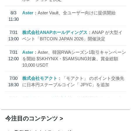
8/3
Aster
Aster Vault、全ユーザー向けに提供開始
11:30
7/31
株式会社ANAPホールディングス
ANAP が大型イ
13:00
ベント「BITCOIN JAPAN 2026」開催決定
7/31
Aster
Aster、韓国RWAシーズン1取引キャンペーン
12:00
を開始 $SKHYNIX・$SAMSUNG対象、賞金総額
10,000 USDT
7/30
株式会社モアクト
「モアクト」 のポイント交換先
18:30
に日本円ステーブルコイン「 JPYC」を追加
7/29
SBI VCトレード株式会社
信託型円建てステーブル
19:30
コイン「JPYSC」徹底解説セミナーを開催
今注目のコンテンツ