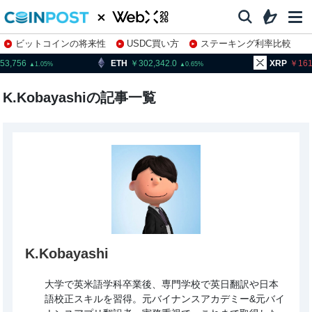
ビットコインの将来性
USDC買い方
ステーキング利率比較
株特集・関連銘柄
ETH
302,342.0
XRP
161.47
0.65
1.29
K.Kobayashiの記事一覧
K.Kobayashi
大学で英米語学科卒業後、専門学校で英日翻訳や日本
語校正スキルを習得。元バイナンスアカデミー&元バイ