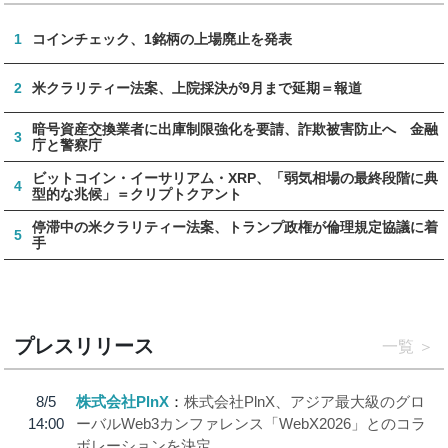
1
コインチェック、1銘柄の上場廃止を発表
2
米クラリティー法案、上院採決が9月まで延期＝報道
暗号資産交換業者に出庫制限強化を要請、詐欺被害防止へ 金融
3
庁と警察庁
ビットコイン・イーサリアム・XRP、「弱気相場の最終段階に典
4
型的な兆候」＝クリプトクアント
停滞中の米クラリティー法案、トランプ政権が倫理規定協議に着
5
手
プレスリリース
一覧
8/5
株式会社PlnX
株式会社PlnX、アジア最大級のグロ
14:00
ーバルWeb3カンファレンス「WebX2026」とのコラ
ボレーションを決定