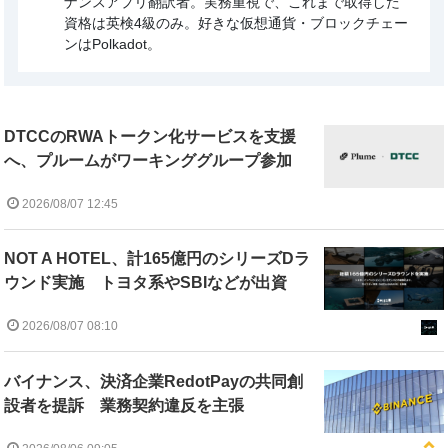
ナンスアプリ翻訳者。実務重視で、これまで取得した
資格は英検4級のみ。好きな仮想通貨・ブロックチェー
ンはPolkadot。
DTCCのRWAトークン化サービスを支援
へ、プルームがワーキンググループ参加
2026/08/07 12:45
NOT A HOTEL、計165億円のシリーズDラ
ウンド実施 トヨタ系やSBIなどが出資
2026/08/07 08:10
バイナンス、決済企業RedotPayの共同創
設者を提訴 業務契約違反を主張