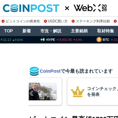
ビットコインの将来性
USDC買い方
ステーキング利率比較
TOP
新着
市況・解説
主要銘柄
取材特集
HYPE
8,602.80
BTC
10,264,618
3.8
CoinPost
で今最も読まれています
ンチェック、1銘柄の上場廃止
表