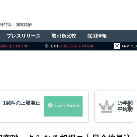
株特集・関連銘柄
プレスリリース
取引所比較
採用情報
ETH
303,299.0
XRP
164.09
0.36
0.42
0.2
15年間休眠のビットコインが移動、
平均取得単価は約10ドル