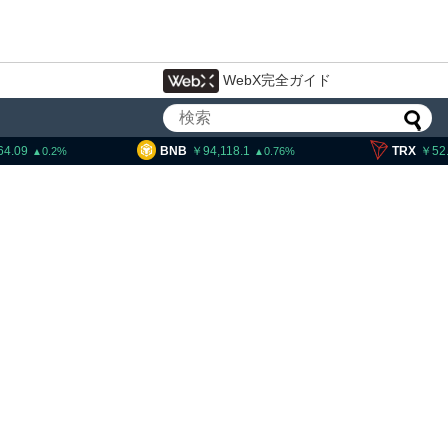
WebX完全ガイド
BNB
94,118.1
TRX
52.00
0.76
0.6
トランプ大統領発言、「仮想通貨主
導権は中国に渡さない」