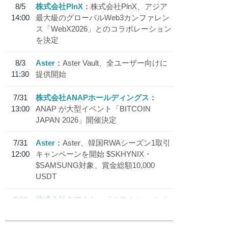
8/5
株式会社PlnX
株式会社PlnX、アジア
14:00
最大級のグローバルWeb3カンファレン
ス「WebX2026」とのコラボレーション
を決定
8/3
Aster
Aster Vault、全ユーザー向けに
11:30
提供開始
7/31
株式会社ANAPホールディングス
13:00
ANAP が大型イベント「BITCOIN
JAPAN 2026」開催決定
7/31
Aster
Aster、韓国RWAシーズン1取引
12:00
キャンペーンを開始 $SKHYNIX・
$SAMSUNG対象、賞金総額10,000
USDT
7/30
株式会社モアクト
「モアクト」 のポ
18:30
イント交換先に日本円ステーブルコイン
「 JPYC」を追加