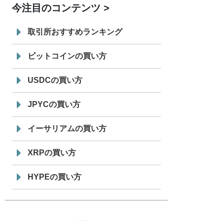
今注目のコンテンツ
7/29
SBI VCトレード株式会社
信託型円建
19:30
てステーブルコイン「JPYSC」徹底解
取引所おすすめランキング
説セミナーを開催
ビットコインの買い方
USDCの買い方
JPYCの買い方
イーサリアムの買い方
XRPの買い方
HYPEの買い方