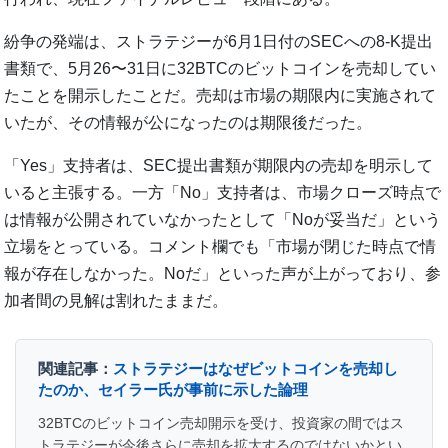
紛争の発端は、ストラテジーが6月1日付のSECへの8-K提出
書類で、5月26〜31日に32BTCのビットコインを売却してい
たことを開示したことだ。売却は市場の期限内に実施されて
いたが、その情報が公になったのは期限後だった。
「Yes」支持者は、SEC提出書類が期限内の売却を明示して
いると主張する。一方「No」支持者は、市場クローズ時点で
は情報が公開されていなかったとして「Noが妥当だ」という
立場をとっている。コメント欄でも「市場が閉じた時点で情
報が存在しなかった。Noだ」といった声が上がっており、参
加者間の見解は割れたままだ。
関連記事：
ストラテジーはなぜビットコインを売却し
たのか、セイラー氏が事前に示した論理
32BTCのビットコイン売却開示を受け、投資家の間ではス
トラテジーが今後さらに売却を拡大するのではないかとい