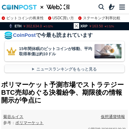
ビットコインの将来性
USDC買い方
ステーキング利率比較
株特集・関連銘柄
302,634.0
XRP
163.50
BNB
9
0.02
0.52
CoinPost
で今最も読まれています
15年間休眠のビットコインが移動、平均
取得単価は約10ドル
ニュースランキングをもっと見る
ポリマーケット予測市場でストラテジー
BTC売却めぐる決着紛争、期限後の情報
開示が争点に
菊谷ルイス
仮想通貨情報
参考：
ポリマーケット
公開日時:
2026/06/02 09:20