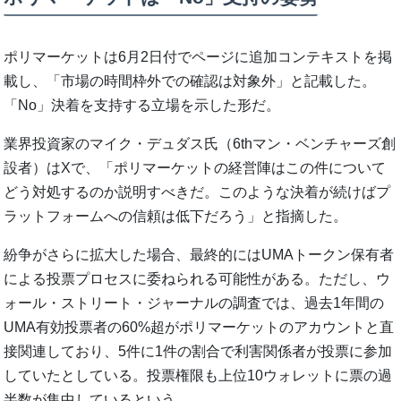
ポリマーケットは6月2日付でページに追加コンテキストを掲
載し、「市場の時間枠外での確認は対象外」と記載した。
「No」決着を支持する立場を示した形だ。
業界投資家のマイク・デュダス氏（6thマン・ベンチャーズ創
設者）はXで、「ポリマーケットの経営陣はこの件について
どう対処するのか説明すべきだ。このような決着が続けばプ
ラットフォームへの信頼は低下だろう」と指摘した。
紛争がさらに拡大した場合、最終的にはUMAトークン保有者
による投票プロセスに委ねられる可能性がある。ただし、ウ
ォール・ストリート・ジャーナルの調査では、過去1年間の
UMA有効投票者の60%超がポリマーケットのアカウントと直
接関連しており、5件に1件の割合で利害関係者が投票に参加
していたとしている。投票権限も上位10ウォレットに票の過
半数が集中しているという。