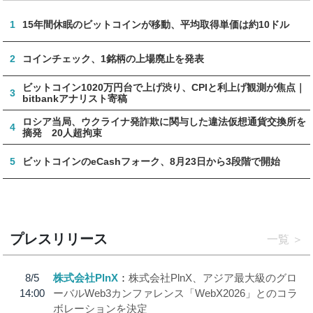
1
15年間休眠のビットコインが移動、平均取得単価は約10ドル
2
コインチェック、1銘柄の上場廃止を発表
ビットコイン1020万円台で上げ渋り、CPIと利上げ観測が焦点｜
3
bitbankアナリスト寄稿
ロシア当局、ウクライナ発詐欺に関与した違法仮想通貨交換所を
4
摘発 20人超拘束
5
ビットコインのeCashフォーク、8月23日から3段階で開始
プレスリリース
一覧
8/5
株式会社PlnX
株式会社PlnX、アジア最大級のグロ
14:00
ーバルWeb3カンファレンス「WebX2026」とのコラ
ボレーションを決定