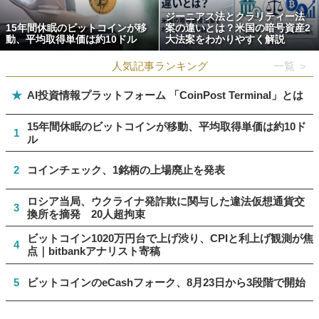
ジーニアス法とクラリティー法
15年間休眠のビットコインが移
案の違いとは？米国の暗号資産2
動、平均取得単価は約10ドル
大法案をわかりやすく解説
人気記事ランキング
一覧 ＞
★
AI投資情報プラットフォーム 「CoinPost Terminal」とは
15年間休眠のビットコインが移動、平均取得単価は約10ド
1
ル
2
コインチェック、1銘柄の上場廃止を発表
ロシア当局、ウクライナ発詐欺に関与した違法仮想通貨交
3
換所を摘発 20人超拘束
ビットコイン1020万円台で上げ渋り、CPIと利上げ観測が焦
4
点｜bitbankアナリスト寄稿
5
ビットコインのeCashフォーク、8月23日から3段階で開始