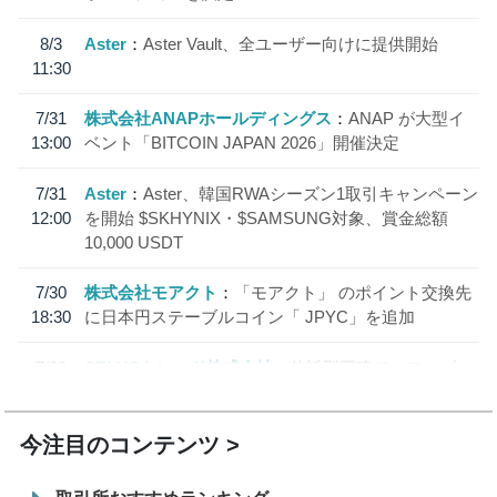
8/3
Aster
Aster Vault、全ユーザー向けに提供開始
11:30
7/31
株式会社ANAPホールディングス
ANAP が大型イ
13:00
ベント「BITCOIN JAPAN 2026」開催決定
7/31
Aster
Aster、韓国RWAシーズン1取引キャンペーン
12:00
を開始 $SKHYNIX・$SAMSUNG対象、賞金総額
10,000 USDT
7/30
株式会社モアクト
「モアクト」 のポイント交換先
18:30
に日本円ステーブルコイン「 JPYC」を追加
7/29
SBI VCトレード株式会社
信託型円建てステーブル
19:30
コイン「JPYSC」徹底解説セミナーを開催
今注目のコンテンツ