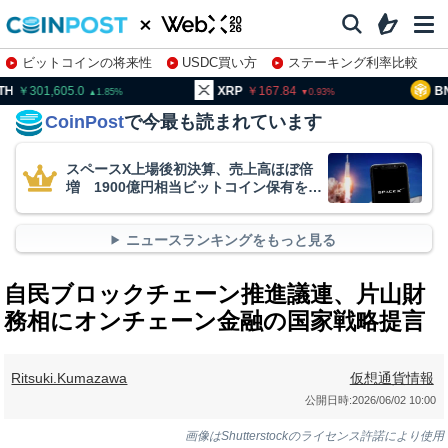
ビットコインの将来性
USDC買い方
ステーキング利率比較
株特集・関連銘柄
01,605.0
XRP
167.84
BNB
9
1.85
0.93
CoinPost
で今最も読まれています
スペースX上場後初決算、売上高ほぼ倍
増 1900億円相当ビットコイン保有を継
続
ニュースランキングをもっと見る
自民ブロックチェーン推進議連、片山財
務相にオンチェーン金融の国家戦略提言
Ritsuki.Kumazawa
仮想通貨情報
公開日時:
2026/06/02 10:00
画像はShutterstockのライセンス許諾により使用