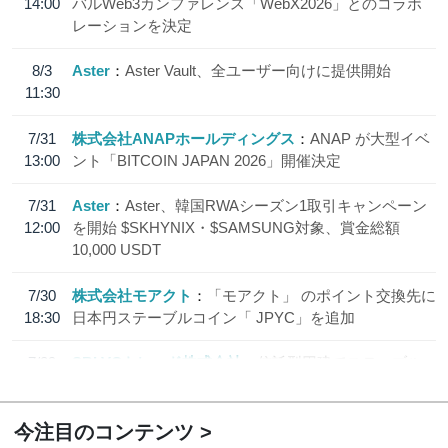
14:00
バルWeb3カンファレンス「WebX2026」とのコラボ
レーションを決定
8/3
Aster
Aster Vault、全ユーザー向けに提供開始
11:30
7/31
株式会社ANAPホールディングス
ANAP が大型イベ
13:00
ント「BITCOIN JAPAN 2026」開催決定
7/31
Aster
Aster、韓国RWAシーズン1取引キャンペーン
12:00
を開始 $SKHYNIX・$SAMSUNG対象、賞金総額
10,000 USDT
7/30
株式会社モアクト
「モアクト」 のポイント交換先に
18:30
日本円ステーブルコイン「 JPYC」を追加
7/29
SBI VCトレード株式会社
信託型円建てステーブル
19:30
コイン「JPYSC」徹底解説セミナーを開催
今注目のコンテンツ