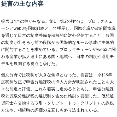
提言の主な内容
提言は4本の柱からなる。第1・第2の柱では、ブロックチェ
ーンとweb3を国家戦略として明示し、国際会議や政府間協議
を通じて日本の制度整備を積極的に対外発信すること、各国
の制度が出そろう前の段階から国際的なルール形成に主体的
に関与することを求めている。ブロックチェーンやweb3に関
わる産業が拡大途上にある国・地域へ、日本の制度や運用モ
デルを展開する視点も挙げた。
個別分野では税制が大きな焦点となった。提言は、令和8年
度税制改正で申告分離課税の導入方針が明記されたことを大
きな前進と評価。これを着実に進めるとともに、申告分離課
税と源泉分離課税の選択制を含めた検討を要望した。仮想通
貨同士を交換する取引（クリプト・トゥ・クリプト）の課税
方法や、相続時の評価の見直しも盛り込まれている。