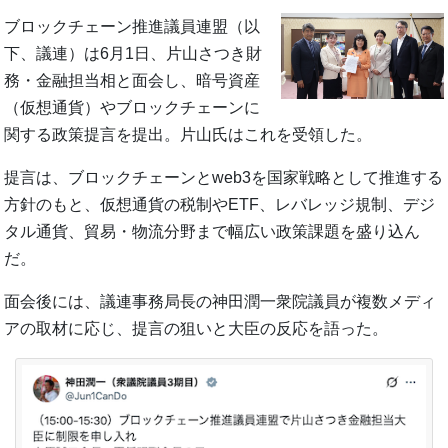
ブロックチェーン推進議員連盟（以
下、議連）は6月1日、片山さつき財
務・金融担当相と面会し、暗号資産
（仮想通貨）やブロックチェーンに
関する政策提言を提出。片山氏はこれを受領した。
提言は、ブロックチェーンとweb3を国家戦略として推進する
方針のもと、仮想通貨の税制やETF、レバレッジ規制、デジ
タル通貨、貿易・物流分野まで幅広い政策課題を盛り込ん
だ。
面会後には、議連事務局長の神田潤一衆院議員が複数メディ
アの取材に応じ、提言の狙いと大臣の反応を語った。