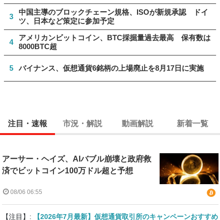
中国主導のブロックチェーン規格、ISOが新規承認 ドイ
3
ツ、日本など策定に参加予定
アメリカンビットコイン、BTC採掘量過去最高 保有数は
4
8000BTC超
5
バイナンス、仮想通貨6銘柄の上場廃止を8月17日に実施
注目・速報
市況・解説
動画解説
新着一覧
アーサー・ヘイズ、AIバブル崩壊と政府救
済でビットコイン100万ドル超と予想
08/06 06:55
【注目】:
【2026年7月最新】仮想通貨取引所のキャンペーンおすすめ