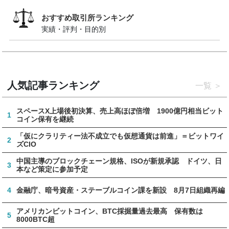
おすすめ取引所ランキング
実績・評判・目的別
人気記事ランキング
一覧
スペースX上場後初決算、売上高ほぼ倍増 1900億円相当ビット
1
コイン保有を継続
「仮にクラリティー法不成立でも仮想通貨は前進」＝ビットワイ
2
ズCIO
中国主導のブロックチェーン規格、ISOが新規承認 ドイツ、日
3
本など策定に参加予定
4
金融庁、暗号資産・ステーブルコイン課を新設 8月7日組織再編
アメリカンビットコイン、BTC採掘量過去最高 保有数は
5
8000BTC超