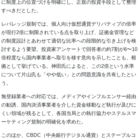
に制度上の位置づけを明確にし、正規の投資手段として整理
すべきだとした。
レバレッジ規制では、個人向け仮想通貨デリバティブの倍率
が現行2倍に制限されている点を取り上げ、証拠金管理など
の制度設計とあわせて適切な比率への段階的な引き上げを検
討するよう要望。投資家アンケートで回答者の約7割が6〜10
倍程度なら国内事業者へ取引を移す意向を示したことも、根
拠として挙げている。神田氏によると、この2倍という水準
について片山氏も「やや低い」との問題意識を共有したとい
う。
無登録業者への対応では、メディアやインフルエンサー経由
の勧誘、国内決済事業者を介した資金移動など執行が及びに
くい領域が残るとして、各国当局との執行協力やステルスマ
ーケティング規制の明確化を求めた。
このほか、CBDC（中央銀行デジタル通貨）とステーブルコ