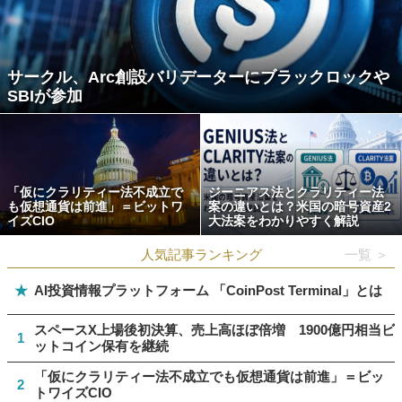
サークル、Arc創設バリデーターにブラックロックや
SBIが参加
「仮にクラリティー法不成立で
ジーニアス法とクラリティー法
も仮想通貨は前進」＝ビットワ
案の違いとは？米国の暗号資産2
イズCIO
大法案をわかりやすく解説
人気記事ランキング
一覧 ＞
★
AI投資情報プラットフォーム 「CoinPost Terminal」とは
スペースX上場後初決算、売上高ほぼ倍増 1900億円相当ビ
1
ットコイン保有を継続
「仮にクラリティー法不成立でも仮想通貨は前進」＝ビッ
2
トワイズCIO