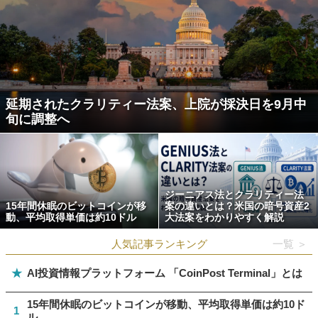
延期されたクラリティー法案、上院が採決日を9月中
旬に調整へ
ジーニアス法とクラリティー法
15年間休眠のビットコインが移
案の違いとは？米国の暗号資産2
動、平均取得単価は約10ドル
大法案をわかりやすく解説
人気記事ランキング
一覧 ＞
★
AI投資情報プラットフォーム 「CoinPost Terminal」とは
15年間休眠のビットコインが移動、平均取得単価は約10ド
1
ル