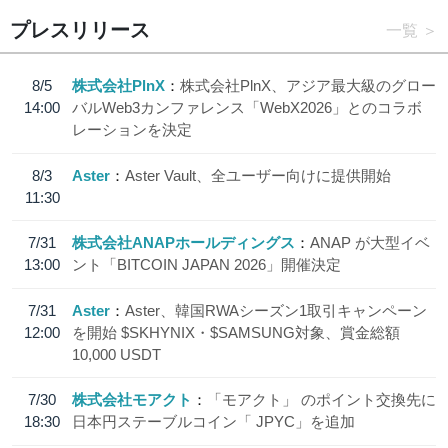
プレスリリース
一覧
8/5
株式会社PlnX
株式会社PlnX、アジア最大級のグロー
14:00
バルWeb3カンファレンス「WebX2026」とのコラボ
レーションを決定
8/3
Aster
Aster Vault、全ユーザー向けに提供開始
11:30
7/31
株式会社ANAPホールディングス
ANAP が大型イベ
13:00
ント「BITCOIN JAPAN 2026」開催決定
7/31
Aster
Aster、韓国RWAシーズン1取引キャンペーン
12:00
を開始 $SKHYNIX・$SAMSUNG対象、賞金総額
10,000 USDT
7/30
株式会社モアクト
「モアクト」 のポイント交換先に
18:30
日本円ステーブルコイン「 JPYC」を追加