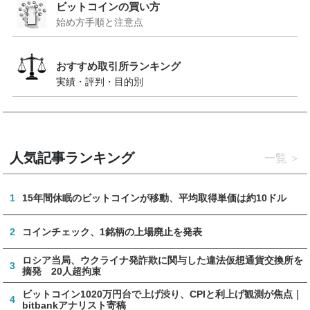
ビットコインの買い方
始め方手順と注意点
おすすめ取引所ランキング
実績・評判・目的別
人気記事ランキング
一覧
1
15年間休眠のビットコインが移動、平均取得単価は約10ドル
2
コインチェック、1銘柄の上場廃止を発表
ロシア当局、ウクライナ発詐欺に関与した違法仮想通貨交換所を
3
摘発 20人超拘束
ビットコイン1020万円台で上げ渋り、CPIと利上げ観測が焦点｜
4
bitbankアナリスト寄稿