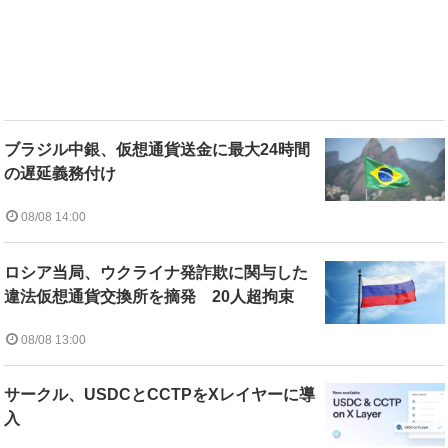
ブラジル中銀、仮想通貨送金に最大24時間
の遅延義務付け
08/08 14:00
ロシア当局、ウクライナ発詐欺に関与した
違法仮想通貨交換所を摘発 20人超拘束
08/08 13:00
サークル、USDCとCCTPをXレイヤーに導
入