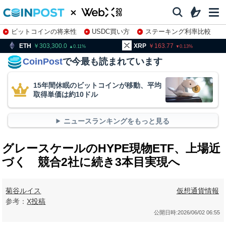
ビットコインの将来性
USDC買い方
ステーキング利率比較
株特集・関連銘柄
303,300.0
XRP
163.77
BNB
9
0.11
0.13
CoinPost
で今最も読まれています
15年間休眠のビットコインが移動、平均
取得単価は約10ドル
ニュースランキングをもっと見る
グレースケールのHYPE現物ETF、上場近
づく 競合2社に続き3本目実現へ
菊谷ルイス
仮想通貨情報
参考：
X投稿
公開日時:
2026/06/02 06:55