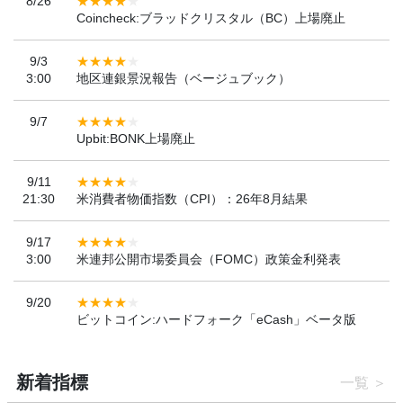
8/26
Coincheck:ブラッドクリスタル（BC）上場廃止
9/3
3:00
地区連銀景況報告（ベージュブック）
9/7
Upbit:BONK上場廃止
9/11
21:30
米消費者物価指数（CPI）：26年8月結果
9/17
3:00
米連邦公開市場委員会（FOMC）政策金利発表
9/20
ビットコイン:ハードフォーク「eCash」ベータ版
新着指標
一覧