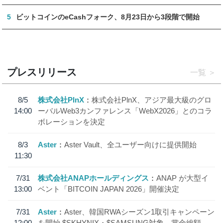
5
ビットコインのeCashフォーク、8月23日から3段階で開始
プレスリリース
一覧
8/5
株式会社PlnX
株式会社PlnX、アジア最大級のグロ
14:00
ーバルWeb3カンファレンス「WebX2026」とのコラ
ボレーションを決定
8/3
Aster
Aster Vault、全ユーザー向けに提供開始
11:30
7/31
株式会社ANAPホールディングス
ANAP が大型イ
13:00
ベント「BITCOIN JAPAN 2026」開催決定
7/31
Aster
Aster、韓国RWAシーズン1取引キャンペーン
12:00
を開始 $SKHYNIX・$SAMSUNG対象、賞金総額