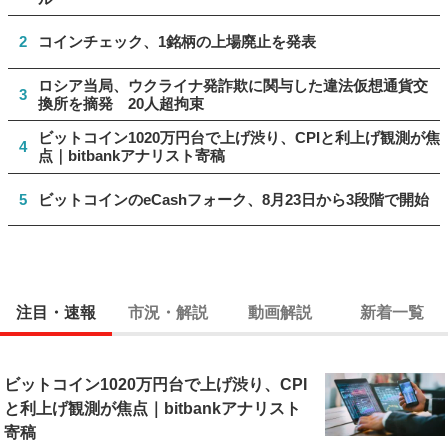
2
コインチェック、1銘柄の上場廃止を発表
ロシア当局、ウクライナ発詐欺に関与した違法仮想通貨交
3
換所を摘発 20人超拘束
ビットコイン1020万円台で上げ渋り、CPIと利上げ観測が焦
4
点｜bitbankアナリスト寄稿
5
ビットコインのeCashフォーク、8月23日から3段階で開始
注目・速報
市況・解説
動画解説
新着一覧
ビットコイン1020万円台で上げ渋り、CPI
と利上げ観測が焦点｜bitbankアナリスト
寄稿