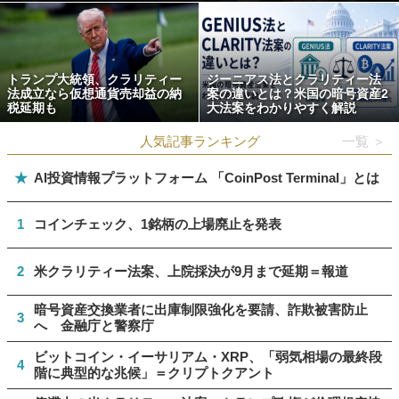
トランプ大統領、クラリティー
ジーニアス法とクラリティー法
法成立なら仮想通貨売却益の納
案の違いとは？米国の暗号資産2
税延期も
大法案をわかりやすく解説
人気記事ランキング
一覧 ＞
★
AI投資情報プラットフォーム 「CoinPost Terminal」とは
1
コインチェック、1銘柄の上場廃止を発表
2
米クラリティー法案、上院採決が9月まで延期＝報道
暗号資産交換業者に出庫制限強化を要請、詐欺被害防止
3
へ 金融庁と警察庁
ビットコイン・イーサリアム・XRP、「弱気相場の最終段
4
階に典型的な兆候」＝クリプトクアント