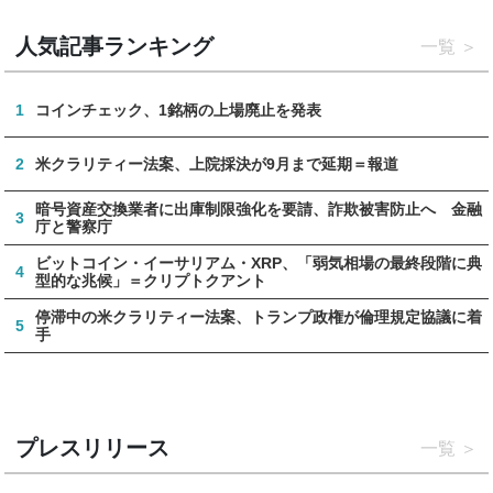
人気記事ランキング
一覧
1
コインチェック、1銘柄の上場廃止を発表
2
米クラリティー法案、上院採決が9月まで延期＝報道
暗号資産交換業者に出庫制限強化を要請、詐欺被害防止へ 金融
3
庁と警察庁
ビットコイン・イーサリアム・XRP、「弱気相場の最終段階に典
4
型的な兆候」＝クリプトクアント
停滞中の米クラリティー法案、トランプ政権が倫理規定協議に着
5
手
プレスリリース
一覧