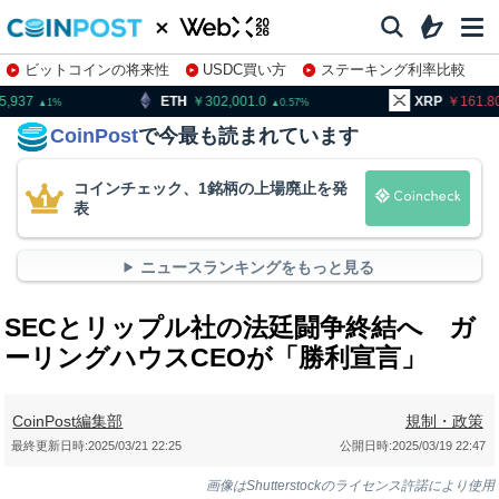
ビットコインの将来性
USDC買い方
ステーキング利率比較
株特集・関連銘柄
TH
302,001.0
XRP
161.80
B
0.57
0.84
CoinPost
で今最も読まれています
コインチェック、1銘柄の上場廃止を発
表
ニュースランキングをもっと見る
SECとリップル社の法廷闘争終結へ ガ
ーリングハウスCEOが「勝利宣言」
CoinPost編集部
規制・政策
最終更新日時:
2025/03/21 22:25
公開日時:
2025/03/19 22:47
画像はShutterstockのライセンス許諾により使用