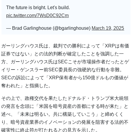
The future is bright. Let's build.
pic.twitter.com/7WsD0C92Cm
— Brad Garlinghouse (@bgarlinghouse)
March 19, 2025
ガーリングハウス氏は、裁判での勝利によって「XRPは有価
証券ではない」との法的判断が確定したことを強調した一
方、ガーリングハウス氏はSECこそが市場操作者だったとゲ
イリー・ゲンスラー前SEC委員長の強硬的な行動を非難。
SECの訴訟によって「XRP保有者から150億ドルもの価値が
奪われた」と指摘した。
その上で、政権交代を果たしたドナルド・トランプ米大統領
の発言を念頭に「米国を暗号資産の首都にする時が来た」と
述べ、「未来は明るい。共に構築していこう」と締めくく
り、暗号資産業界のイノベーションの発展を阻害する法的不
確実性に終止符が打たれるとの見方を示した。