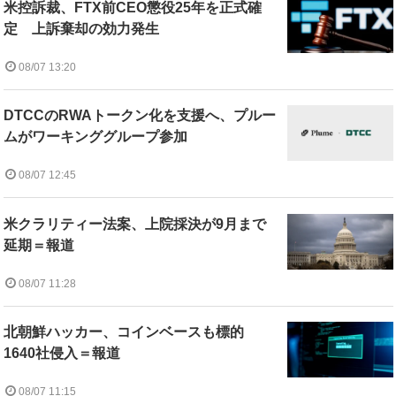
米控訴裁、FTX前CEO懲役25年を正式確
定 上訴棄却の効力発生
08/07 13:20
DTCCのRWAトークン化を支援へ、プルー
ムがワーキンググループ参加
08/07 12:45
米クラリティー法案、上院採決が9月まで
延期＝報道
08/07 11:28
北朝鮮ハッカー、コインベースも標的
1640社侵入＝報道
08/07 11:15