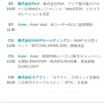
8/5
株式会社PlnX
株式会社PlnX、アジア最大級のグロ
14:00
ーバルWeb3カンファレンス「WebX2026」とのコラ
ボレーションを決定
8/3
Aster
Aster Vault、全ユーザー向けに提供開始
11:30
7/31
株式会社ANAPホールディングス
ANAP が大型イ
13:00
ベント「BITCOIN JAPAN 2026」開催決定
7/31
Aster
Aster、韓国RWAシーズン1取引キャンペーン
12:00
を開始 $SKHYNIX・$SAMSUNG対象、賞金総額
10,000 USDT
7/30
株式会社モアクト
「モアクト」 のポイント交換先
18:30
に日本円ステーブルコイン「 JPYC」を追加
7/29
SBI VCトレード株式会社
信託型円建てステーブル
19:30
コイン「JPYSC」徹底解説セミナーを開催