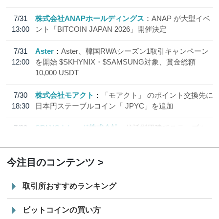
7/31
株式会社ANAPホールディングス
ANAP が大型イベ
13:00
ント「BITCOIN JAPAN 2026」開催決定
7/31
Aster
Aster、韓国RWAシーズン1取引キャンペーン
12:00
を開始 $SKHYNIX・$SAMSUNG対象、賞金総額
10,000 USDT
7/30
株式会社モアクト
「モアクト」 のポイント交換先に
18:30
日本円ステーブルコイン「 JPYC」を追加
7/29
SBI VCトレード株式会社
信託型円建てステーブル
19:30
コイン「JPYSC」徹底解説セミナーを開催
今注目のコンテンツ
取引所おすすめランキング
ビットコインの買い方