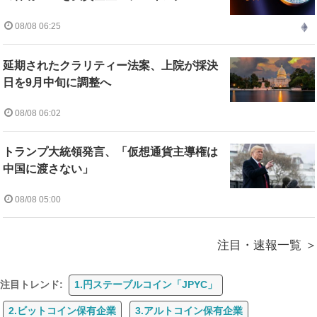
08/08 06:25
延期されたクラリティー法案、上院が採決
日を9月中旬に調整へ
08/08 06:02
トランプ大統領発言、「仮想通貨主導権は
中国に渡さない」
08/08 05:00
注目・速報一覧
注目トレンド:
1.円ステーブルコイン「JPYC」
2.ビットコイン保有企業
3.アルトコイン保有企業