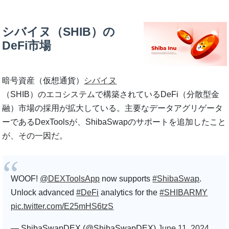
シバイヌ（SHIB）の
DeFi市場
暗号資産（仮想通貨）
シバイヌ
（SHIB）のエコシステムで構築されているDeFi（分散型金
融）市場の採用が拡大している。主要なデータアグリゲータ
ーであるDexToolsが、ShibaSwapのサポートを追加したこと
が、その一因だ。
WOOF!
@DEXToolsApp
now supports
#ShibaSwap
.
Unlock advanced
#DeFi
analytics for the
#SHIBARMY
pic.twitter.com/E25mHS6tzS
— ShibaSwapDEX (@ShibaSwapDEX)
June 11, 2024