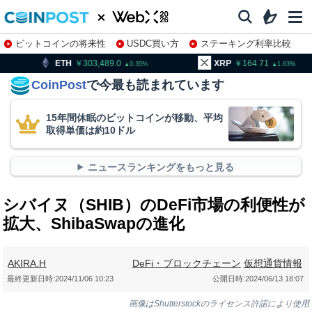
ビットコインの将来性
USDC買い方
ステーキング利率比較
株特集・関連銘柄
303,489.0
XRP
164.71
BNB
0.35
1.63
CoinPost
で今最も読まれています
15年間休眠のビットコインが移動、平均
取得単価は約10ドル
ニュースランキングをもっと見る
シバイヌ（SHIB）のDeFi市場の利便性が
拡大、ShibaSwapの進化
AKIRA.H
DeFi・ブロックチェーン
仮想通貨情報
最終更新日時:
2024/11/06 10:23
公開日時:
2024/06/13 18:07
画像はShutterstockのライセンス許諾により使用