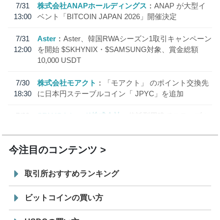
7/31
株式会社ANAPホールディングス
ANAP が大型イ
13:00
ベント「BITCOIN JAPAN 2026」開催決定
7/31
Aster
Aster、韓国RWAシーズン1取引キャンペーン
12:00
を開始 $SKHYNIX・$SAMSUNG対象、賞金総額
10,000 USDT
7/30
株式会社モアクト
「モアクト」 のポイント交換先
18:30
に日本円ステーブルコイン「 JPYC」を追加
7/29
SBI VCトレード株式会社
信託型円建てステーブル
19:30
コイン「JPYSC」徹底解説セミナーを開催
今注目のコンテンツ
取引所おすすめランキング
ビットコインの買い方