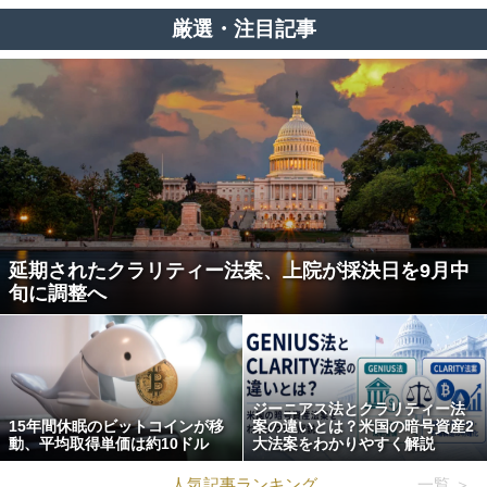
厳選・注目記事
延期されたクラリティー法案、上院が採決日を9月中
旬に調整へ
ジーニアス法とクラリティー法
15年間休眠のビットコインが移
案の違いとは？米国の暗号資産2
動、平均取得単価は約10ドル
大法案をわかりやすく解説
人気記事ランキング
一覧 ＞