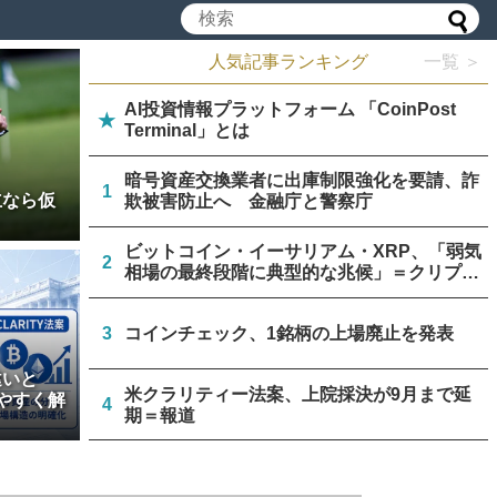
人気記事ランキング
一覧 ＞
AI投資情報プラットフォーム 「CoinPost
★
Terminal」とは
暗号資産交換業者に出庫制限強化を要請、詐
1
立なら仮
欺被害防止へ 金融庁と警察庁
ビットコイン・イーサリアム・XRP、「弱気
2
相場の最終段階に典型的な兆候」＝クリプト
クアント
3
コインチェック、1銘柄の上場廃止を発表
違いと
米クラリティー法案、上院採決が9月まで延
やすく解
4
期＝報道
停滞中の米クラリティー法案、トランプ政権
5
が倫理規定協議に着手