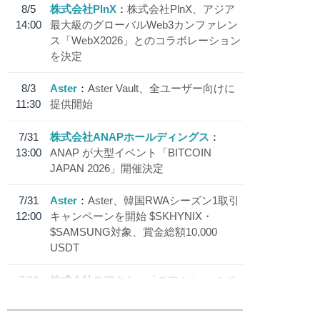
8/5
株式会社PlnX
株式会社PlnX、アジア
14:00
最大級のグローバルWeb3カンファレン
ス「WebX2026」とのコラボレーション
を決定
8/3
Aster
Aster Vault、全ユーザー向けに
11:30
提供開始
7/31
株式会社ANAPホールディングス
13:00
ANAP が大型イベント「BITCOIN
JAPAN 2026」開催決定
7/31
Aster
Aster、韓国RWAシーズン1取引
12:00
キャンペーンを開始 $SKHYNIX・
$SAMSUNG対象、賞金総額10,000
USDT
7/30
株式会社モアクト
「モアクト」 のポ
18:30
イント交換先に日本円ステーブルコイン
「 JPYC」を追加