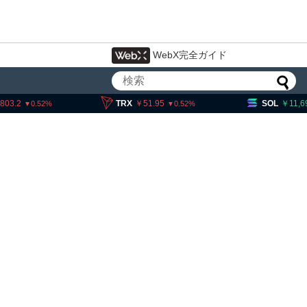
WebX完全ガイド
803.2
TRX
51.95
SOL
11,6
0.52
0.52
イン・イーサリアム・
「弱気相場の最終段階に典型
」＝クリプトクアント