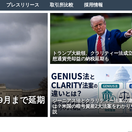
プレスリリース
取引所比較
採用情報
トランプ大統領、クラリティー法成
想通貨売却益の納税延期も
9月まで延期
ジーニアス法とクラリティー法案の
は？米国の暗号資産2大法案をわかり
説