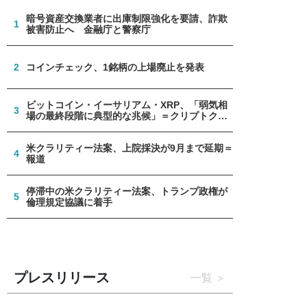
暗号資産交換業者に出庫制限強化を要請、詐欺
1
被害防止へ 金融庁と警察庁
2
コインチェック、1銘柄の上場廃止を発表
ビットコイン・イーサリアム・XRP、「弱気相
3
場の最終段階に典型的な兆候」＝クリプトクア
ント
米クラリティー法案、上院採決が9月まで延期＝
4
報道
停滞中の米クラリティー法案、トランプ政権が
5
倫理規定協議に着手
プレスリリース
一覧