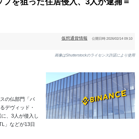
ップを狙った住居侵入、3人が逮捕＝
仮想通貨情報
公開日時:
2026/02/14 09:10
画像はShutterstockのライセンス許諾により使用
スの仏部門「バ
るデヴィッド・
の住居に、3人が侵入し
L」などが13日