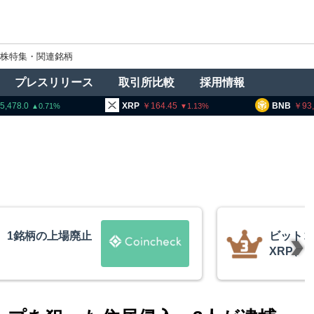
株特集・関連銘柄
プレスリリース
取引所比較
採用情報
5,478.0
XRP
164.45
BNB
93,
0.71
1.13
、1銘柄の上場廃止
ビットコ
XRP、
的な兆候