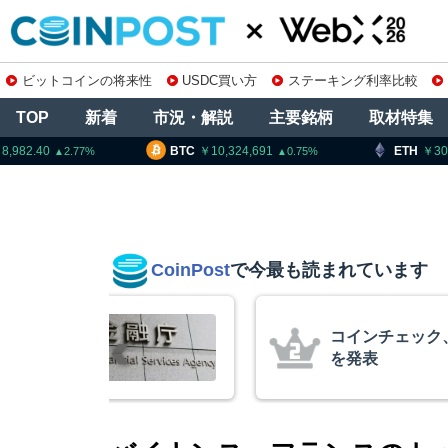
ビットコインの将来性
USDC買い方
ステーキング利率比較
TOP
新着
市況・解説
主要銘柄
取材特集
BTC
10,324,691
ETH
30
0.75
CoinPost
で今最も読まれています
庫制限強化を
コインチェック
 金融庁と警
を発表