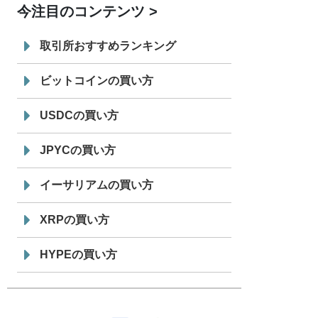
今注目のコンテンツ
7/29
SBI VCトレード株式会社
信託型円建
19:30
てステーブルコイン「JPYSC」徹底解
取引所おすすめランキング
説セミナーを開催
ビットコインの買い方
USDCの買い方
JPYCの買い方
イーサリアムの買い方
XRPの買い方
HYPEの買い方