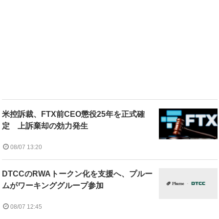
米控訴裁、FTX前CEO懲役25年を正式確
定 上訴棄却の効力発生
08/07 13:20
DTCCのRWAトークン化を支援へ、プルー
ムがワーキンググループ参加
08/07 12:45