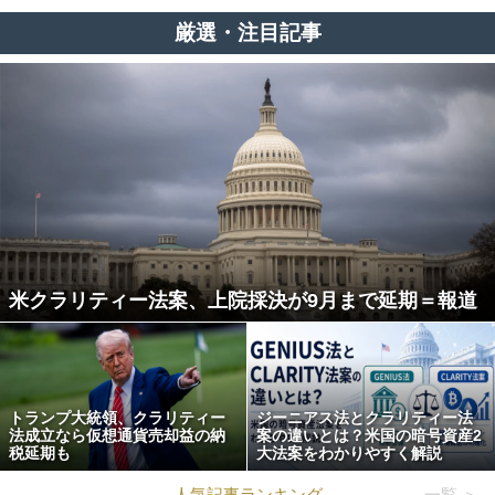
厳選・注目記事
米クラリティー法案、上院採決が9月まで延期＝報道
トランプ大統領、クラリティー
ジーニアス法とクラリティー法
法成立なら仮想通貨売却益の納
案の違いとは？米国の暗号資産2
税延期も
大法案をわかりやすく解説
人気記事ランキング
一覧 ＞