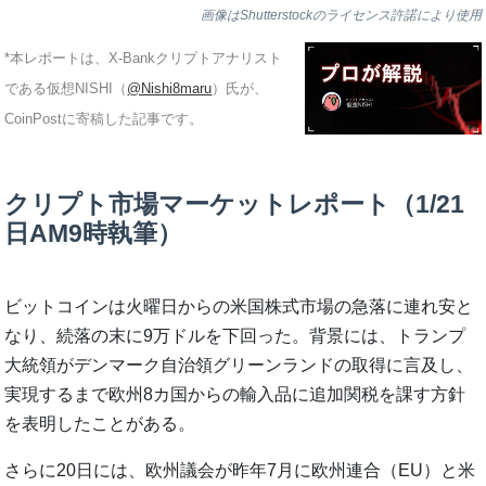
画像はShutterstockのライセンス許諾により使用
*本レポートは、X-Bankクリプトアナリスト
である仮想NISHI（
@Nishi8maru
）氏が、
CoinPostに寄稿した記事です。
クリプト市場マーケットレポート（1/21
日AM9時執筆）
ビットコインは火曜日からの米国株式市場の急落に連れ安と
なり、続落の末に9万ドルを下回った。背景には、トランプ
大統領がデンマーク自治領グリーンランドの取得に言及し、
実現するまで欧州8カ国からの輸入品に追加関税を課す方針
を表明したことがある。
さらに20日には、欧州議会が昨年7月に欧州連合（EU）と米