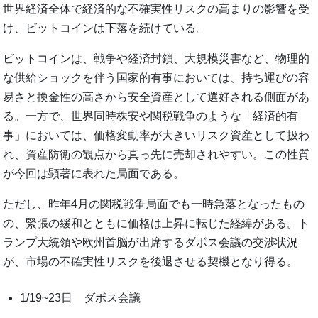
世界経済全体で経済的な不確実性リスクの高まりの影響を受
け、ビットコインは下落を続けている。
ビットコインは、戦争や経済封鎖、大規模災害など、物理的
な供給ショックを伴う国家的有事においては、持ち運びの容
易さと換金性の高さから安全資産として選好される側面があ
る。一方で、世界同時株安や関税戦争のような「経済的有
事」においては、価格変動率が大きいリスク資産として扱わ
れ、資産防衛の観点から真っ先に売却されやすい。この性質
が今回は顕著に表れた局面である。
ただし、昨年4月の関税戦争局面でも一時急落となったもの
の、緊張の緩和とともに価格は上昇に転じた経緯がある。ト
ランプ大統領や欧州首脳が出席するダボス会議の交渉状況
が、市場の不確実性リスクを後退させる契機となり得る。
1/19~23日 ダボス会議