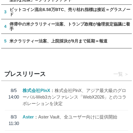
ビットコイン流出6.58万BTC、売り枯れ指標は接近＝グラスノー
3
ド
停滞中の米クラリティー法案、トランプ政権が倫理規定協議に着
4
手
5
米クラリティー法案、上院採決が9月まで延期＝報道
プレスリリース
一覧
8/5
株式会社PlnX
株式会社PlnX、アジア最大級のグロ
14:00
ーバルWeb3カンファレンス「WebX2026」とのコラ
ボレーションを決定
8/3
Aster
Aster Vault、全ユーザー向けに提供開始
11:30