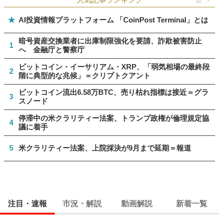
★
AI投資情報プラットフォーム 「CoinPost Terminal」とは
暗号資産交換業者に出庫制限強化を要請、詐欺被害防止
1
へ 金融庁と警察庁
ビットコイン・イーサリアム・XRP、「弱気相場の最終段
2
階に典型的な兆候」＝クリプトクアント
ビットコイン流出6.58万BTC、売り枯れ指標は接近＝グラ
3
スノード
停滞中の米クラリティー法案、トランプ政権が倫理規定協
4
議に着手
5
米クラリティー法案、上院採決が9月まで延期＝報道
注目・速報
市況・解説
動画解説
新着一覧