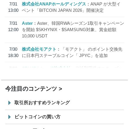
7/31
株式会社ANAPホールディングス
ANAP が大型イ
13:00
ベント「BITCOIN JAPAN 2026」開催決定
7/31
Aster
Aster、韓国RWAシーズン1取引キャンペーン
12:00
を開始 $SKHYNIX・$SAMSUNG対象、賞金総額
10,000 USDT
7/30
株式会社モアクト
「モアクト」 のポイント交換先
18:30
に日本円ステーブルコイン「 JPYC」を追加
7/29
SBI VCトレード株式会社
信託型円建てステーブル
19:30
コイン「JPYSC」徹底解説セミナーを開催
今注目のコンテンツ
取引所おすすめランキング
ビットコインの買い方