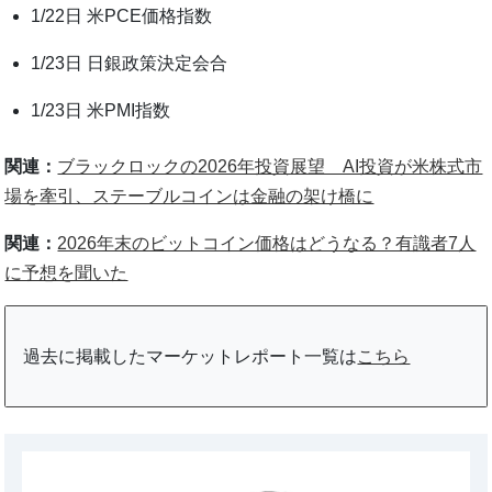
1/22日 米PCE価格指数
1/23日 日銀政策決定会合
1/23日 米PMI指数
関連：
ブラックロックの2026年投資展望 AI投資が米株式市
場を牽引、ステーブルコインは金融の架け橋に
関連：
2026年末のビットコイン価格はどうなる？有識者7人
に予想を聞いた
過去に掲載したマーケットレポート一覧は
こちら