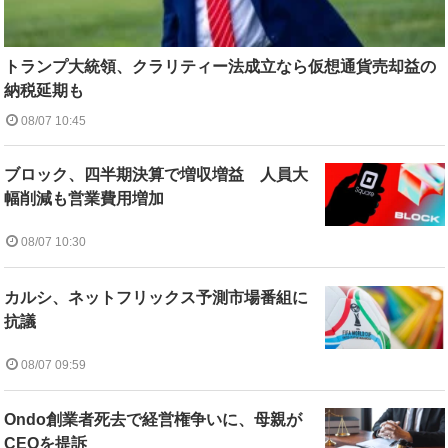
トランプ大統領、クラリティー法成立なら仮想通貨売却益の
納税延期も
08/07 10:45
ブロック、四半期決算で増収増益 人員大
幅削減も営業費用増加
08/07 10:30
カルシ、ネットフリックス予測市場番組に
抗議
08/07 09:59
Ondo創業者死去で経営権争いに、母親が
CEOを提訴