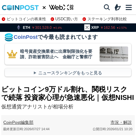
ビットコインの将来性
USDC買い方
ステーキング利率比較
株特集・関連銘柄
301,528.0
XRP
162.56
BNB
0.4
2.57
CoinPost
で今最も読まれています
暗号資産交換業者に出庫制限強化を要
請、詐欺被害防止へ 金融庁と警察庁
ニュースランキングをもっと見る
ビットコイン9万ドル割れ、関税リスク
で続落 投資家心理が急速悪化｜仮想NISHI
仮想通貨アナリストが相場分析
CoinPost編集部
市況・解説
最終更新日時:
2026/07/27 14:44
公開日時:
2026/01/21 10:20